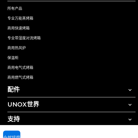
所有产品
专业万能蒸烤箱
商用快速烤箱
专业带湿度对流烤箱
商用热风炉
保温柜
商用电气式烤箱
商用燃气式烤箱
配件
UNOX世界
所有配件
自动清洗清洁剂
支持
我们在全球的办事处
手动清洗清洁剂
树脂过滤水处理
UNOX质保
全部接受