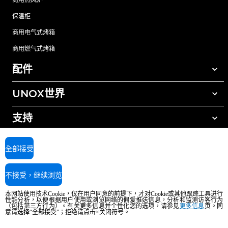
商用热风炉
保温柜
商用电气式烤箱
商用燃气式烤箱
配件
UNOX世界
所有配件
自动清洗清洁剂
支持
我们在全球的办事处
手动清洗清洁剂
树脂过滤水处理
UNOX质保
全部接受
反渗透水处理
查找经销商
不接受，继续浏览
查找服务中心
AI Content Disclaimer
Privacy policy
Cookie policy
本网站使用技术Cookie，仅在用户同意的前提下，才对Cookie或其他跟踪工具进行
版权所有2026 UNOX SpA保留所有权利。Reg.Imp.Padova n°04230750285 -
性能分析，以便根据用户使用或浏览网络的偏爱推送信息，分析和监测访客行为
REA Padova 372835 - Cap.Soc.5.000.000€iv - 增值税/税号04230750285 - IT
（包括第三方行为）。有关更多信息并个性化您的选项，请参见
更多信息
页。同
意请选择“全部接受”；拒绝请点击×关闭符号。
WEEE Reg. No. IT08020000000377