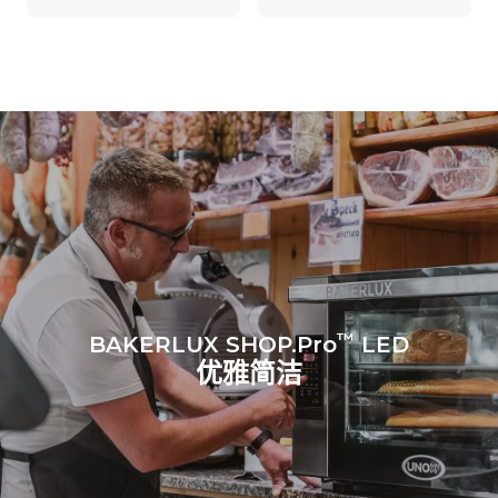
*
电力能耗（kwh）和co2排放
电力能耗（kWh）
二氧化碳排放
7.9 kWh/天
0 kg CO2/天
该估计仅包括烤箱产生的直
接排放。间接排放取决于其
连接到的电网的能源组合；
通过选择购买由可再生能源
生产的能源，后者可以被消
除。
Greenhouse Gas
Protocol
™
BAKERLUX SHOP.Pro
LED
优雅简洁