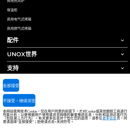
商用热风炉
保温柜
商用电气式烤箱
商用燃气式烤箱
配件
UNOX世界
所有配件
自动清洗清洁剂
支持
我们在全球的办事处
手动清洗清洁剂
树脂过滤水处理
UNOX质保
全部接受
反渗透水处理
查找经销商
不接受，继续浏览
查找服务中心
AI Content Disclaimer
Privacy policy
Cookie policy
本网站使用技术Cookie，仅在用户同意的前提下，才对Cookie或其他跟踪工具进行
版权所有2026 UNOX SpA保留所有权利。Reg.Imp.Padova n°04230750285 -
性能分析，以便根据用户使用或浏览网络的偏爱推送信息，分析和监测访客行为
REA Padova 372835 - Cap.Soc.5.000.000€iv - 增值税/税号04230750285 - IT
（包括第三方行为）。有关更多信息并个性化您的选项，请参见
更多信息
页。同
意请选择“全部接受”；拒绝请点击×关闭符号。
WEEE Reg. No. IT08020000000377