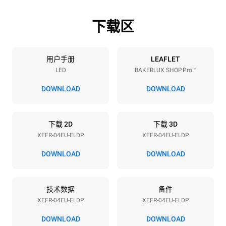
下载区
烤盘规格
烤盘数量
烤盘尺寸
4
600x400
用户手册
LEAFLET
LED
BAKERLUX SHOP.Pro™
烤盘间距
75 mm
DOWNLOAD
DOWNLOAD
能源供应
下载 2D
下载 3D
XEFR-04EU-ELDP
XEFR-04EU-ELDP
电压
功率
380-415V 3N~ / 220-240V
6,9 kW
DOWNLOAD
DOWNLOAD
3~ / 220-240V 1~
频率
插头类型
50 / 60 Hz
不包括
技术数据
备件
XEFR-04EU-ELDP
XEFR-04EU-ELDP
DOWNLOAD
DOWNLOAD