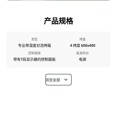
产品规格
类型
烤盘
专业带湿度对流烤箱
4 烤盘 600x400
控制面板
能源供应
带有7段显示器的控制面板
电源
浏览全部
尺寸
宽度
深度
800 mm
811 mm
高度
重量
500 mm
57 kg