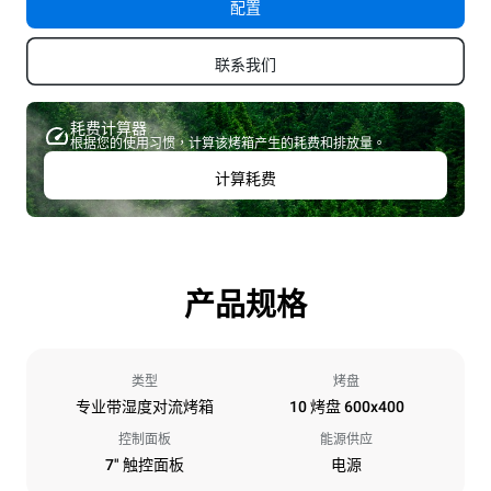
配置
联系我们
耗费计算器
根据您的使用习惯，计算该烤箱产生的耗费和排放量。
计算耗费
产品规格
类型
烤盘
专业带湿度对流烤箱
10 烤盘 600x400
控制面板
能源供应
7" 触控面板
电源