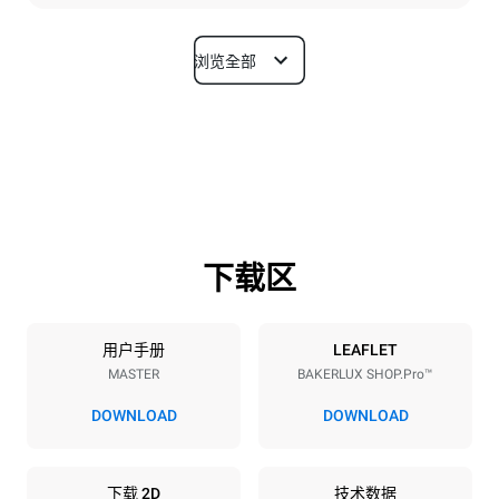
浏览全部
尺寸
宽度
深度
800 mm
811 mm
高度
重量
952 mm
96 kg
下载区
烤盘规格
烤盘数量
烤盘尺寸
10
600x400
用户手册
LEAFLET
MASTER
BAKERLUX SHOP.Pro™
烤盘间距
75 mm
DOWNLOAD
DOWNLOAD
能源供应
下载 2D
技术数据