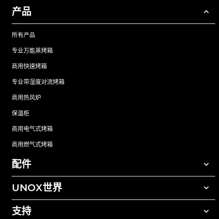
产品
所有产品
专业万能蒸烤箱
商用快速烤箱
专业带湿度对流烤箱
商用热风炉
保温柜
商用电气式烤箱
商用燃气式烤箱
配件
UNOX世界
所有配件
自动清洗清洁剂
支持
我们在全球的办事处