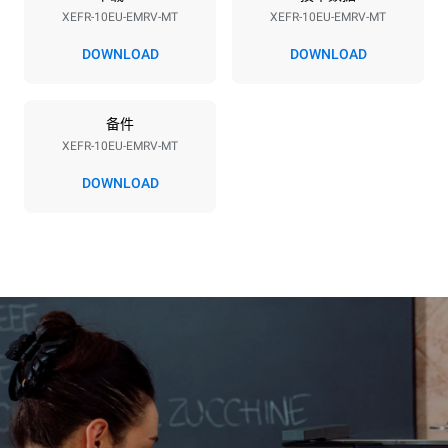
XEFR-10EU-EMRV-MT
XEFR-10EU-EMRV-MT
电压
功率
380-415V 3N~ / 220-240V
15,5 kW
DOWNLOAD
DOWNLOAD
3~
频率
插头类型
50 / 60 Hz
不包括
备件
XEFR-10EU-EMRV-MT
DOWNLOAD
*
电力能耗（kwh）和co2排放
电力能耗（kWh）
二氧化碳排放
27.1 kWh/天
0 kg CO2/天
该估计仅包括烤箱产生的直
接排放。间接排放取决于其
连接到的电网的能源组合；
通过选择购买由可再生能源
生产的能源，后者可以被消
除。
Greenhouse Gas
Protocol
假设每天使用烤箱(300天/年)：
8次半载羊角面包