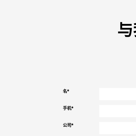
与
名
*
手机
*
公司
*