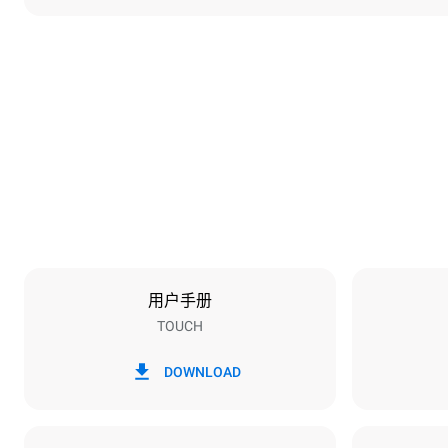
尺寸
宽度
800 mm
重量
57 kg
烤盘规格
烤盘数量
4
用户手册
TOUCH
能源供应
电压
380-415V 3N
DOWNLOAD
1~
插头类型
不包括