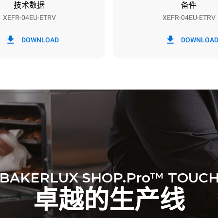
技术数据
备件
XEFR-04EU-ETRV
XEFR-04EU-ETRV
h）
二氧化碳排放
DOWNLOAD
DOWNLOA
0 kg CO2/天
该估计仅包括烤箱产生的直接排
放取决于其连接到的电网的能源
选择购买由可再生能源生产的能
以被消除。
BAKERLUX SHOP.Pro™ TOUC
卓越的生产线