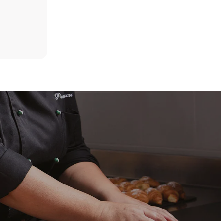
D
放。间接排
组合；通过
源，后者可
H