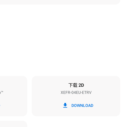
高度
502 mm
烤盘间距
75 mm
下载 2D
o™
XEFR-04EU-ETRV
频率
50 / 60 Hz
D
DOWNLOAD