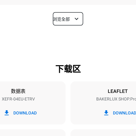
浏览全部
深度
811 mm
下载区
烤盘尺寸
600x400
数据表
LEAFLET
XEFR-04EU-ETRV
BAKERLUX SHOP.Pr
功率
~ / 220-240V 3~ / 220-240V
6,9 kW
DOWNLOAD
DOWNLOA