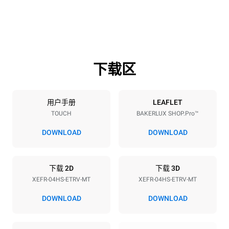
600 mm
669 mm
高度
重量
502 mm
39 kg
下载区
烤盘规格
烤盘数量
烤盘尺寸
4
460x330
用户手册
LEAFLET
TOUCH
BAKERLUX SHOP.Pro™
烤盘间距
75 mm
DOWNLOAD
DOWNLOAD
能源供应
下载 2D
下载 3D
XEFR-04HS-ETRV-MT
XEFR-04HS-ETRV-MT
电压
功率
220-240V 1~
3 kW
DOWNLOAD
DOWNLOAD
频率
插头类型
50 / 60 Hz
F型插头 | ✓