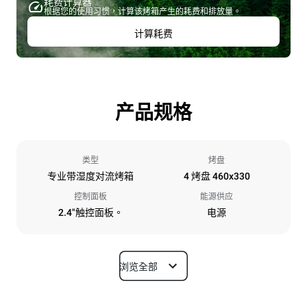
耗费计算器
根据您的使用习惯，计算该烤箱产生的耗费和排放量。
计算耗费
产品规格
类型
烤盘
专业带湿度对流烤箱
4 烤盘 460x330
控制面板
能源供应
2.4"触控面板。
电源
浏览全部
尺寸
宽度
深度