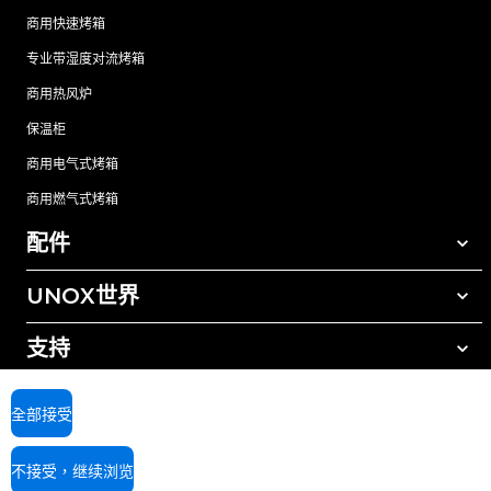
商用快速烤箱
专业带湿度对流烤箱
商用热风炉
保温柜
商用电气式烤箱
商用燃气式烤箱
配件
UNOX世界
所有配件
自动清洗清洁剂
支持
我们在全球的办事处
手动清洗清洁剂
树脂过滤水处理
UNOX质保
全部接受
反渗透水处理
查找经销商
不接受，继续浏览
查找服务中心
AI Content Disclaimer
Privacy policy
Cookie policy