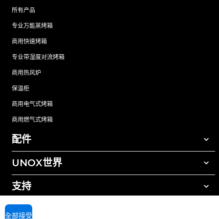
所有产品
专业万能蒸烤箱
商用快速烤箱
专业带湿度对流烤箱
商用热风炉
保温柜
商用电气式烤箱
商用燃气式烤箱
配件
UNOX世界
所有配件
自动清洗清洁剂
支持
我们在全球的办事处
手动清洗清洁剂
树脂过滤水处理
UNOX质保
全部接受