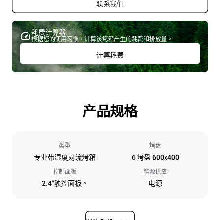
联系我们
耗费计算器
根据您的使用习惯，计算该烤箱产生的耗费和排放量。
计算耗费
产品规格
类型
烤盘
专业带湿度对流烤箱
6 烤盘 600x400
控制面板
能源供应
2.4"触控面板。
电源