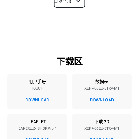
浏览全部
尺寸
宽度
深度
800 mm
811 mm
高度
重量
682 mm
72 kg
下载区
烤盘规格
烤盘数量
烤盘尺寸
6
600x400
用户手册
数据表
TOUCH
XEFR-06EU-ETRV-MT
烤盘间距
75 mm
DOWNLOAD
DOWNLOAD
能源供应
LEAFLET
下载 2D
BAKERLUX SHOP.Pro™
XEFR-06EU-ETRV-MT
电压
功率
380-415V 3N~ / 220-240V
9.5 kW