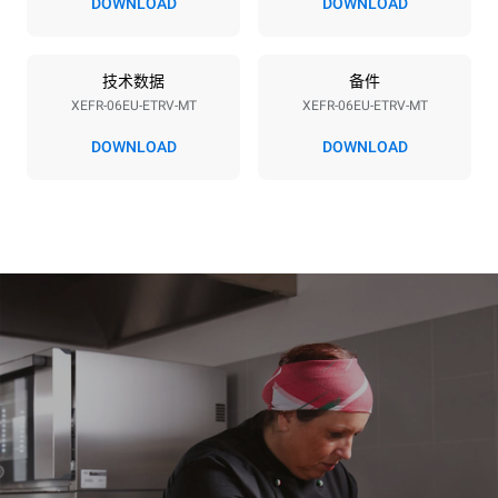
DOWNLOAD
DOWNLOAD
3~
频率
插头类型
50 / 60 Hz
不包括
技术数据
备件
XEFR-06EU-ETRV-MT
XEFR-06EU-ETRV-MT
DOWNLOAD
DOWNLOAD
*
电力能耗（kwh）和co2排放
电力能耗（kWh）
二氧化碳排放
17.5 kWh/天
0 kg CO2/天
该估计仅包括烤箱产生的直
接排放。间接排放取决于其
连接到的电网的能源组合；
通过选择购买由可再生能源
生产的能源，后者可以被消
除。
Greenhouse Gas
Protocol