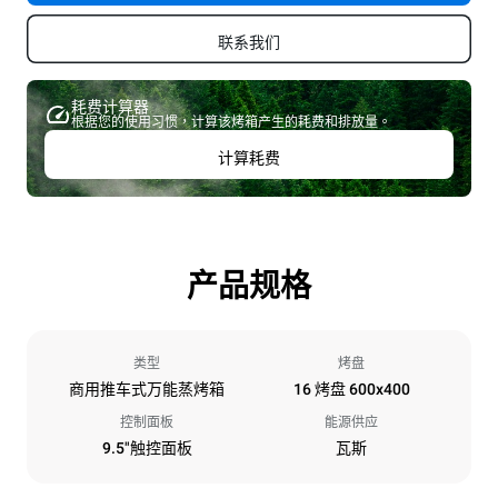
联系我们
耗费计算器
根据您的使用习惯，计算该烤箱产生的耗费和排放量。
计算耗费
产品规格
类型
烤盘
商用推车式万能蒸烤箱
16 烤盘 600x400
控制面板
能源供应
9.5"触控面板
瓦斯