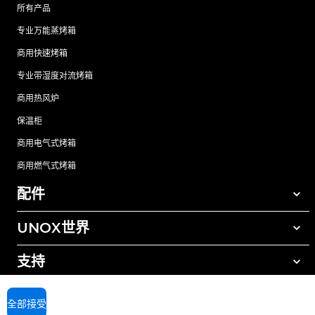
所有产品
专业万能蒸烤箱
商用快速烤箱
专业带湿度对流烤箱
商用热风炉
保温柜
商用电气式烤箱
商用燃气式烤箱
配件
UNOX世界
所有配件
自动清洗清洁剂
支持
我们在全球的办事处
手动清洗清洁剂
树脂过滤水处理
UNOX质保
全部接受