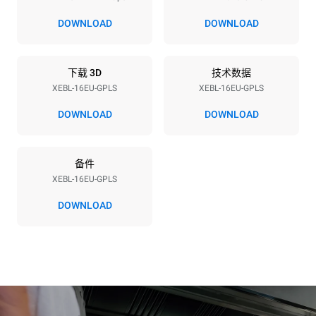
电压
功率
220-240V 1N~
2,5 kW
DOWNLOAD
DOWNLOAD
频率
最大燃气功率
50 / 60 Hz
48
下载 3D
技术数据
插头类型
XEBL-16EU-GPLS
XEBL-16EU-GPLS
F型插头 | ✓
DOWNLOAD
DOWNLOAD
*
电力能耗（kwh）和co2排放
备件
电力能耗（kWh）
二氧化碳排放
XEBL-16EU-GPLS
34.1 kWh/天
6.2 kg CO2/天
该估算仅包括燃气燃烧产生
DOWNLOAD
的直接排放。电力消耗的直
接排放为零，间接排放取决
于所连电网的能源结构，选
择购买可再生能源可以消除
间接排放影响。没有数据可
以用于计算与天然气供应相
关的间接排放量。
二氧化碳数据来
源：
Greenhouse Gas
Protocol