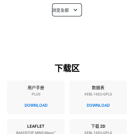
浏览全部
尺寸
宽度
深度
892 mm
925 mm
高度
重量
1875 mm
309 kg
下载区
烤盘规格
烤盘数量
烤盘尺寸
16
600x400
用户手册
数据表
PLUS
XEBL-16EU-GPLS
烤盘间距
81 mm
DOWNLOAD
DOWNLOAD
能源供应
LEAFLET
下载 2D
BAKERTOP MIND.Maps™
XEBL-16EU-GPLS