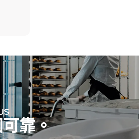
D
放。间接排
组合；通过
源，后者可
US
固可靠。