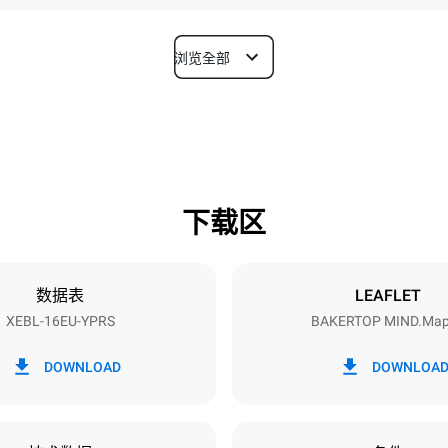
浏览全部
深度
925 mm
下载区
烤盘尺寸
600x400
数据表
LEAFLET
XEBL-16EU-YPRS
BAKERTOP MIND.Ma
功率
N~
38,5 kW
DOWNLOAD
DOWNLOA