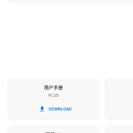
尺寸
宽度
892 mm
重量
292 kg
烤盘规格
烤盘数量
16
用户手册
PLUS
能源供应
电压
380-415V 3
DOWNLOAD
插头类型
X | ✓