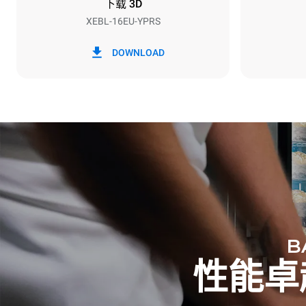
下载 3D
XEBL-16EU-YPRS
*
电力能耗（kwh）和co2排放
电力能耗（kW
DOWNLOAD
27.3 kWh/天
B
性能卓