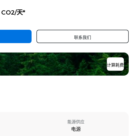
g CO2/天*
联系我们
计算耗费
能源供应
电源