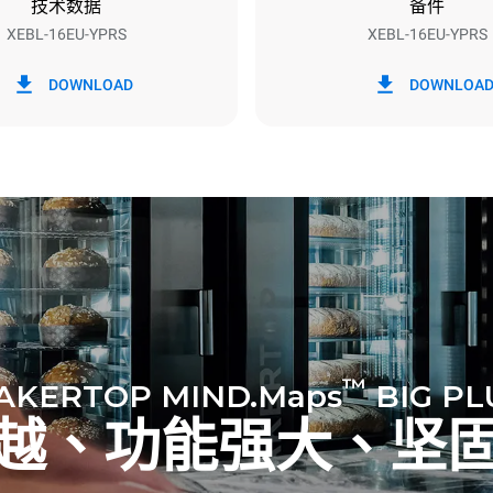
技术数据
备件
XEBL-16EU-YPRS
XEBL-16EU-YPRS
h）
二氧化碳排放
DOWNLOAD
DOWNLOA
0 kg CO2/天
该估计仅包括烤箱产生的直接排
放取决于其连接到的电网的能源
选择购买由可再生能源生产的能
以被消除。
™
AKERTOP MIND.Maps
BIG PL
越、功能强大、坚