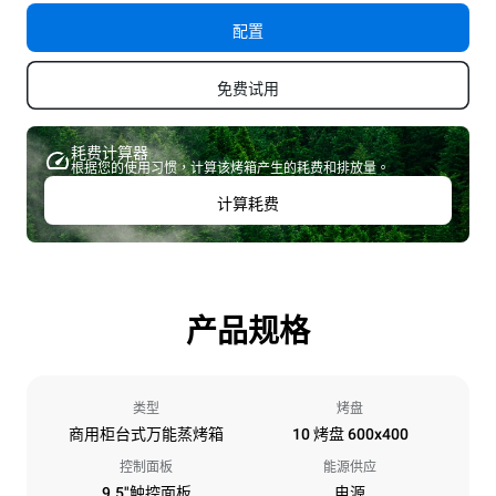
配置
免费试用
耗费计算器
根据您的使用习惯，计算该烤箱产生的耗费和排放量。
计算耗费
产品规格
类型
烤盘
商用柜台式万能蒸烤箱
10 烤盘 600x400
控制面板
能源供应
9.5"触控面板
电源