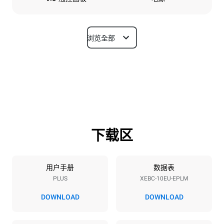
浏览全部
尺寸
宽度
深度
860 mm
967 mm
高度
重量
1162 mm
148 kg
下载区
烤盘规格
烤盘数量
烤盘尺寸
10
600x400
用户手册
数据表
PLUS
XEBC-10EU-EPLM
烤盘间距
80 mm
DOWNLOAD
DOWNLOAD