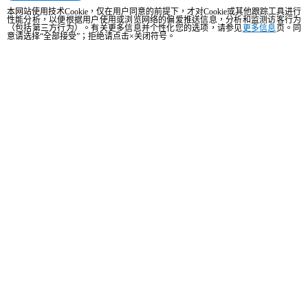
本网站使用技术Cookie，仅在用户同意的前提下，才对Cookie或其他跟踪工具进行
性能分析，以便根据用户使用或浏览网络的偏爱推送信息，分析和监测访客行为
（包括第三方行为）。有关更多信息并个性化您的选项，请参见
更多信息
页。同
烹饪支持
意请选择“全部接受”；拒绝请点击×关闭符号。
我们的公司厨师将随时为您提供帮助并尽快回复。
cooking.support@unox.com
产品
所有产品
专业万能蒸烤箱
商用快速烤箱
专业带湿度对流烤箱
商用热风炉
保温柜
商用电气式烤箱
商用燃气式烤箱