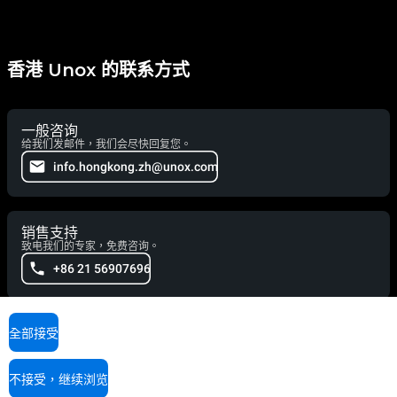
香港 Unox 的联系方式
一般咨询
给我们发邮件，我们会尽快回复您。
info.hongkong.zh@unox.com
销售支持
致电我们的专家，免费咨询。
+86 21 56907696
服务支持
全部接受
我们的技术人员随时为您提供帮助，请拨打电话。
+86 1326 2867 676
不接受，继续浏览