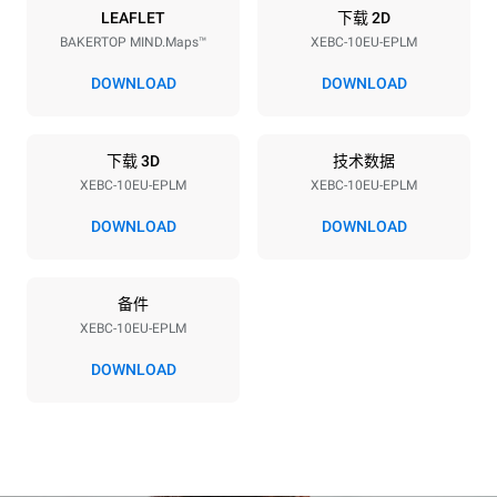
能源供应
LEAFLET
下载 2D
BAKERTOP MIND.Maps™
XEBC-10EU-EPLM
电压
功率
380-415V 3N~ / 220-240V
21,3 kW / 21,3 kW
DOWNLOAD
DOWNLOAD
3~
频率
插头类型
50 / 60 Hz
X | ✓
下载 3D
技术数据
XEBC-10EU-EPLM
XEBC-10EU-EPLM
DOWNLOAD
DOWNLOAD
*
电力能耗（kwh）和co2排放
电力能耗（kWh）
二氧化碳排放
备件
17.5 kWh/天
0 kg CO2/天
该估计仅包括烤箱产生的直
XEBC-10EU-EPLM
接排放。间接排放取决于其
连接到的电网的能源组合；
DOWNLOAD
通过选择购买由可再生能源
生产的能源，后者可以被消
除。
Greenhouse Gas
Protocol
假设每天使用烤箱(300天/年)：
假设每周使用以下清洗程序(42
周/年)：
8次半载羊角面包