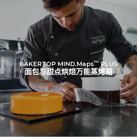
1次短时清洗
™
BAKERTOP MIND.Maps
PLUS
面包与甜点烘焙万能蒸烤箱