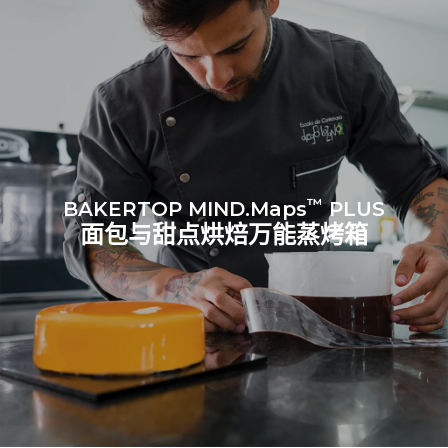
二氧化碳数据来
源：
Greenhouse Gas
Protocol
假设每天使用烤箱(300天/年)：
假设每周使用以下清洗程序(42
周/年)：
8次半载羊角面包
1次短时清洗
™
BAKERTOP MIND.Maps
PLUS
面包与甜点烘焙万能蒸烤箱