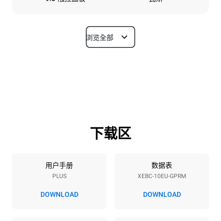
浏览全部
尺寸
宽度
深度
860 mm
967 mm
高度
重量
1162 mm
163 kg
下载区
烤盘规格
烤盘数量
烤盘尺寸
10
600x400
用户手册
数据表
PLUS
XEBC-10EU-GPRM
烤盘间距
80 mm
DOWNLOAD
DOWNLOAD