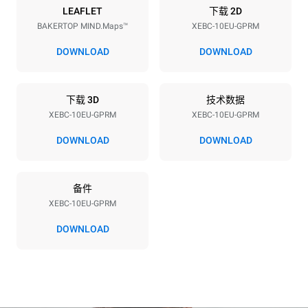
能源供应
LEAFLET
下载 2D
BAKERTOP MIND.Maps™
XEBC-10EU-GPRM
电压
功率
220-240V 1N~
1,4 kW
DOWNLOAD
DOWNLOAD
频率
最大燃气功率
50 / 60 Hz
25 kW
下载 3D
技术数据
插头类型
XEBC-10EU-GPRM
XEBC-10EU-GPRM
F型插头 | ✓
DOWNLOAD
DOWNLOAD
*
电力能耗（kwh）和co2排放
备件
电力能耗（kWh）
二氧化碳排放
XEBC-10EU-GPRM
21.9 kWh/天
4 kg CO2/天
该估算仅包括燃气燃烧产生
DOWNLOAD
的直接排放。电力消耗的直
接排放为零，间接排放取决
于所连电网的能源结构，选
择购买可再生能源可以消除
间接排放影响。没有数据可
以用于计算与天然气供应相
关的间接排放量。