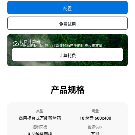
配置
免费试用
耗费计算器
根据您的使用习惯，计算该烤箱产生的耗费和排放量。
计算耗费
产品规格
类型
烤盘
商用柜台式万能蒸烤箱
10 烤盘 600x400
控制面板
能源供应
9.5"触控面板
瓦斯