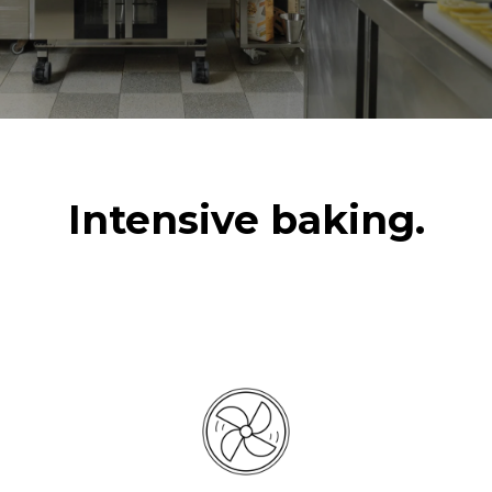
3~ / 220-240V 1~
频率
插头类型
50 / 60 Hz
不包括
*
电力能耗（kwh）和co2排放
电力能耗（kWh）
二氧化碳排放
Intensive baking.
15.4 kWh/天
0 kg CO2/天
该估计仅包括烤箱产生的直
接排放。间接排放取决于其
连接到的电网的能源组合；
通过选择购买由可再生能源
生产的能源，后者可以被消
除。
Greenhouse Gas
Protocol
假设每天使用烤箱(300天/年)：
假设每周使用以下清洗程序(42
周/年)：
6次轻载烤鸡(载量为20%)
1次长时清洗
1次满载烘烤土豆
1次中时清洗
3次满载蒸汽烹饪
180°C空烤箱2小时