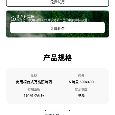
免费试用
耗费计算器
根据您的使用习惯，计算该烤箱产生的耗费和排放量。
计算耗费
产品规格
类型
烤盘
商用柜台式万能蒸烤箱
5 烤盘 600x400
控制面板
能源供应
16" 触控面板
电源