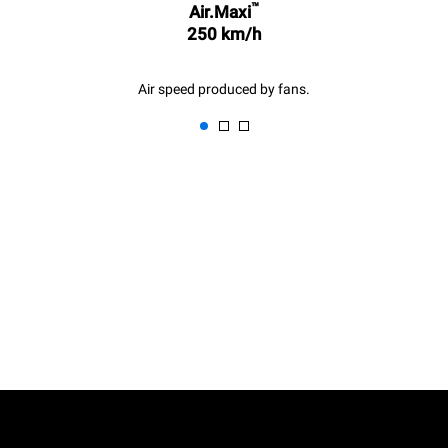
™
Air.Maxi
250 km/h
Air speed produced by fans.