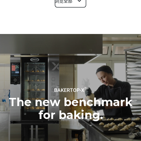
浏览全部
尺寸
宽度
深度
860 mm
1018 mm
高度
重量
789 mm
100 kg
烤盘规格
烤盘数量
烤盘尺寸
5
600x400
™
BAKERTOP-X
烤盘间距
86 mm
The new benchmark
for baking.
能源供应
电压
功率
380-415V 3N~ / 220-240V
11,6 kW