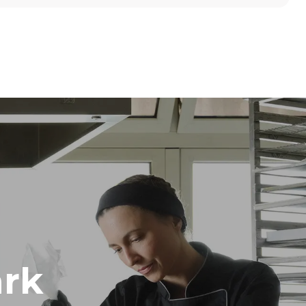
高度
789 mm
烤盘间距
86 mm
频率
50 / 60 Hz
rk