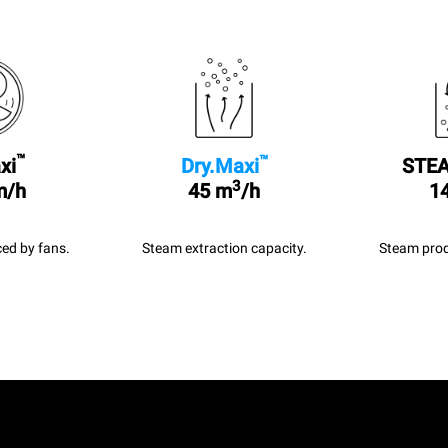
™
™
xi
Dry.Maxi
STEA
3
m/h
45 m
/h
14
ed by fans.
Steam extraction capacity.
Steam prod