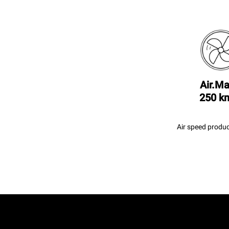
Air.Ma
250 k
Air speed produc