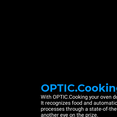
OPTIC.Cookin
With OPTIC.Cooking your oven do
It recognizes food and automatic
processes through a state-of-the
another eye on the prize.