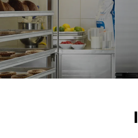
*
电力能耗（kwh）和co2排放
电力能耗（kW
15.4 kWh/天
假设每周使用以
1次短时清