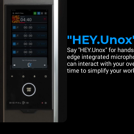
"HEY.Unox
Say "HEY.Unox" for hands-
edge integrated microph
can interact with your ove
time to simplify your work