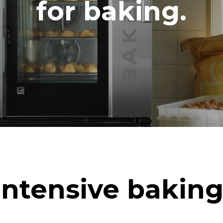
for baking.
h）
二氧化碳排放
0 kg CO2/天
该估计仅包括烤箱产生的直接排
放取决于其连接到的电网的能源
选择购买由可再生能源生产的能
以被消除。
下清洗程序(42 周/年)：
洗
Intensive baking