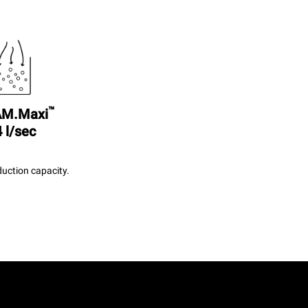
™
M.Maxi
 l/sec
uction capacity.