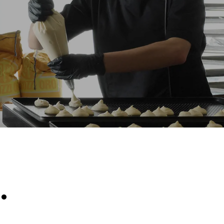
假设每天使用烤箱(300天/年)：
8次半载羊角面包
放。间接排
组合；通过
源，后者可
.