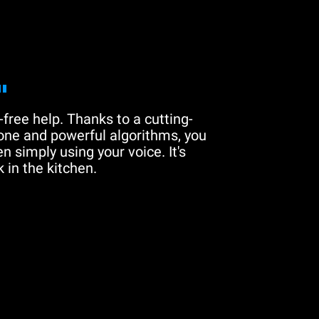
"
free help. Thanks to a cutting-
one and powerful algorithms, you
n simply using your voice. It's
 in the kitchen.