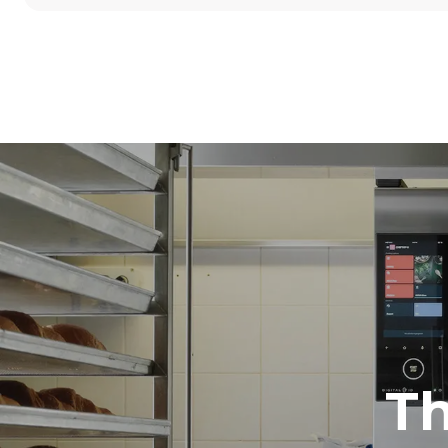
尺寸
宽度
860 mm
重量
100 kg
烤盘规格
烤盘数量
5
能源供应
电压
380-415V 3N
1~
T
插头类型
不包括