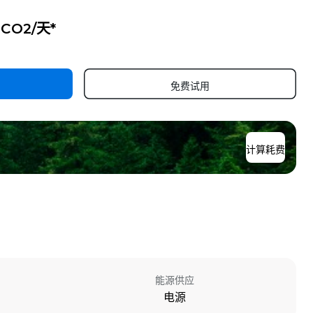
g CO2/天*
免费试用
计算耗费
能源供应
电源