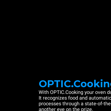
OPTIC.Cookin
With OPTIC.Cooking your oven do
It recognizes food and automatic
processes through a state-of-the
another eye on the prize.