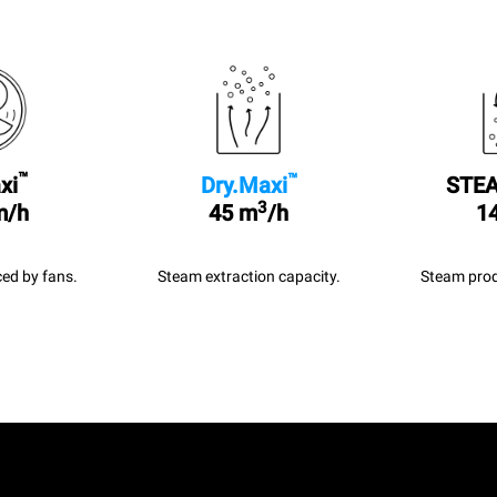
™
™
xi
Dry.Maxi
STEA
3
m/h
45 m
/h
14
ed by fans.
Steam extraction capacity.
Steam prod