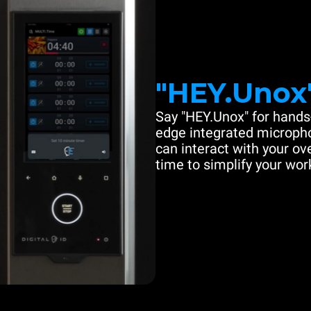
"HEY.Unox
Say "HEY.Unox" for hands-
edge integrated microph
can interact with your ove
time to simplify your work