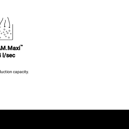
™
M.Maxi
 l/sec
uction capacity.