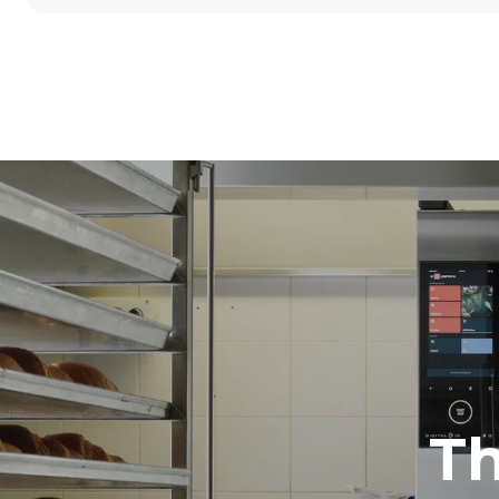
尺寸
宽度
860 mm
重量
178 kg
烤盘规格
烤盘数量
10
能源供应
电压
380-415V 3
T
插头类型
不包括