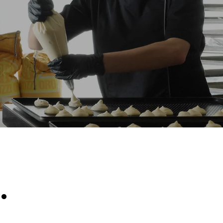
假设每天使用烤箱(300天/年)：
8次半载羊角面包
放。间接排
组合；通过
源，后者可
.