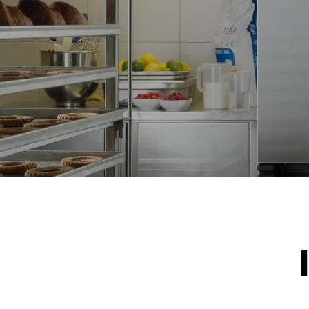
*
电力能耗（kwh）和co2排放
电力能耗（kW
19.3 kWh/天
假设每周使用以
1次短时清