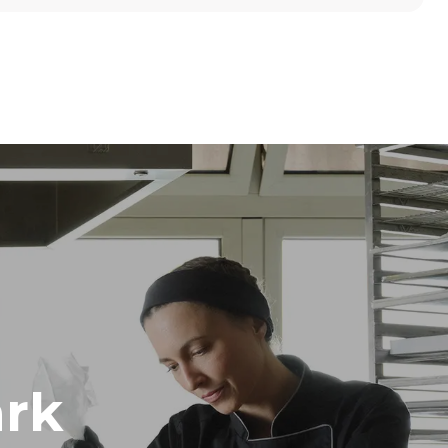
高度
1219 mm
烤盘间距
84 mm
频率
50 / 60 Hz
rk