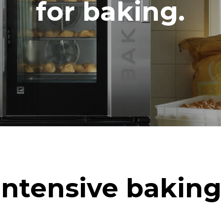
for baking.
h）
二氧化碳排放
0 kg CO2/天
该估计仅包括烤箱产生的直接排
放取决于其连接到的电网的能源
选择购买由可再生能源生产的能
以被消除。
下清洗程序(42 周/年)：
洗
Intensive baking