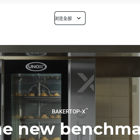
浏览全部
深度
1018 mm
烤盘尺寸
600x400
功率
™
BAKERTOP-X
N~ / 220-240V 3~
21 kW
he new benchma