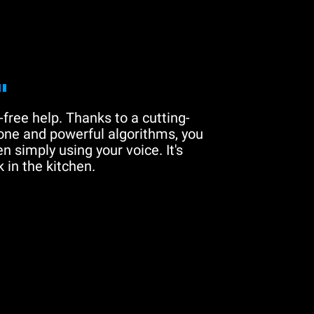
"
free help. Thanks to a cutting-
one and powerful algorithms, you
n simply using your voice. It's
 in the kitchen.