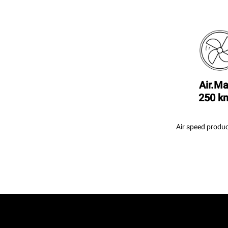
Air.Ma
250 k
Air speed produc