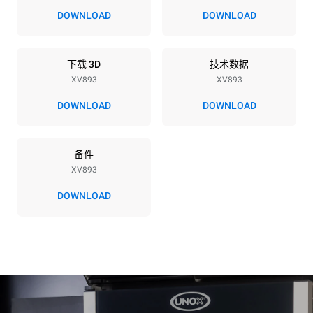
67 mm
DOWNLOAD
DOWNLOAD
能源供应
下载 3D
技术数据
XV893
XV893
电压
功率
380-415V 3N~ / 220-240V
15,8 kW
DOWNLOAD
DOWNLOAD
3~
频率
插头类型
50 / 60 Hz
不包括
备件
XV893
DOWNLOAD