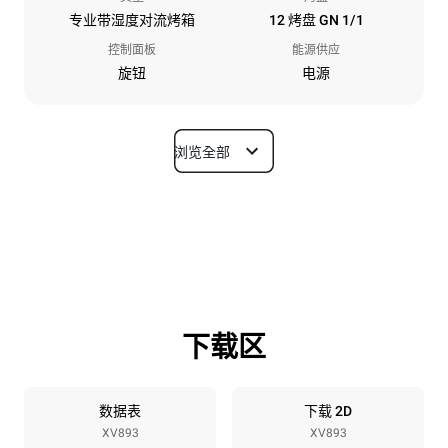
专业带湿度对流烤箱
12 烤盘 GN 1/1
控制面板
能源供应
旋钮
电源
浏览全部
尺寸
宽度
深度
860 mm
882 mm
高度
重量
1252 mm
124 kg
下载区
烤盘规格
烤盘数量
烤盘尺寸
12
GN 1/1
数据表
下载 2D
XV893
XV893
烤盘间距