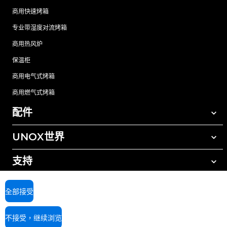
商用快速烤箱
专业带湿度对流烤箱
商用热风炉
保温柜
商用电气式烤箱
商用燃气式烤箱
配件
UNOX世界
所有配件
自动清洗清洁剂
支持
我们在全球的办事处
手动清洗清洁剂
树脂过滤水处理
UNOX质保
全部接受
反渗透水处理
查找经销商
不接受，继续浏览
查找服务中心
AI Content Disclaimer
Privacy policy
Cookie policy