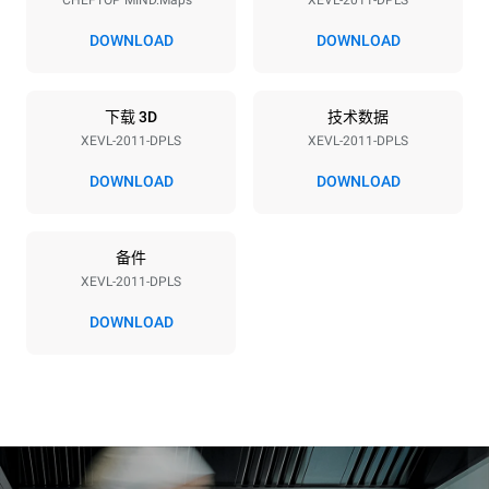
CHEFTOP MIND.Maps™
XEVL-2011-DPLS
电压
功率
380-415V 3N~ / 220-240V
38,5 kW
DOWNLOAD
DOWNLOAD
3~
频率
插头类型
50 / 60 Hz
不包括
下载 3D
技术数据
XEVL-2011-DPLS
XEVL-2011-DPLS
DOWNLOAD
DOWNLOAD
*
电力能耗（kwh）和co2排放
电力能耗（kWh）
二氧化碳排放
备件
161 kWh/天
0 kg CO2/天
该估计仅包括烤箱产生的直
XEVL-2011-DPLS
接排放。间接排放取决于其
连接到的电网的能源组合；
DOWNLOAD
通过选择购买由可再生能源
生产的能源，后者可以被消
除。
Greenhouse Gas
Protocol
假设每天使用烤箱(365天/年)：
假设每周使用以下清洗程序(52
周/年)：
6次满载烤鸡
7次长时清洗
6 次满载蒸汽烹饪