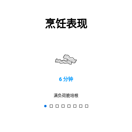
烹饪表现
6 分钟
满负荷脆培根