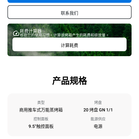
联系我们
耗费计算器
根据您的使用习惯，计算该烤箱产生的耗费和排放量。
计算耗费
产品规格
类型
烤盘
商用推车式万能蒸烤箱
20 烤盘 GN 1/1
控制面板
能源供应
9.5"触控面板
电源