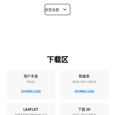
浏览全部
尺寸
宽度
深度
892 mm
925 mm
高度
重量
1875 mm
292 kg
下载区
烤盘规格
烤盘数量
烤盘尺寸
20
GN 1/1
用户手册
数据表
PLUS
XEVL-2011-DPLS
烤盘间距
67 mm
DOWNLOAD
DOWNLOAD
能源供应
LEAFLET
下载 2D