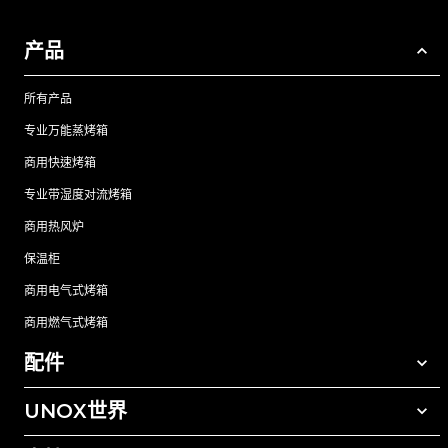
产品
所有产品
专业万能蒸烤箱
商用快速烤箱
专业带湿度对流烤箱
商用热风炉
保温柜
商用电气式烤箱
商用燃气式烤箱
配件
UNOX世界
所有配件
自动清洗清洁剂