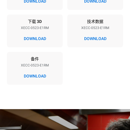
DOWNLOAD
DOWNLOAD
3~ / 220-240V 1N~
频率
插头类型
50 / 60 Hz
不包括
下载 3D
技术数据
XECC-0523-E1RM
XECC-0523-E1RM
DOWNLOAD
DOWNLOAD
*
电力能耗（kwh）和co2排放
电力能耗（kWh）
二氧化碳排放
备件
20.7 kWh/天
0 kg CO2/天
该估计仅包括烤箱产生的直
XECC-0523-E1RM
接排放。间接排放取决于其
连接到的电网的能源组合；
DOWNLOAD
通过选择购买由可再生能源
生产的能源，后者可以被消
除。
Greenhouse Gas
Protocol
假设每天使用烤箱(300天/年)：
假设每周使用以下清洗程序(42
周/年)：
6次轻载烤鸡(载量为20%)
1次长时清洗
1次满载烘烤土豆
1次中时清洗
3次满载蒸汽烹饪
180°C空烤箱2小时