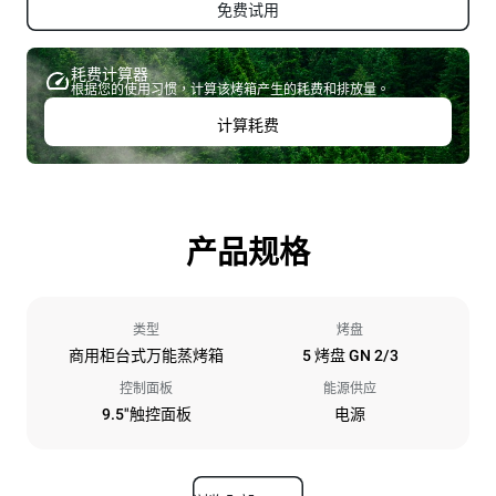
免费试用
耗费计算器
根据您的使用习惯，计算该烤箱产生的耗费和排放量。
计算耗费
产品规格
类型
烤盘
商用柜台式万能蒸烤箱
5 烤盘 GN 2/3
控制面板
能源供应
9.5"触控面板
电源