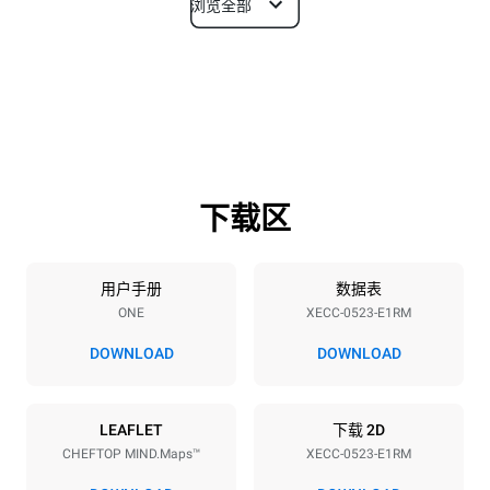
浏览全部
尺寸
宽度
深度
535 mm
672 mm
高度
重量
649 mm
56 kg
下载区
烤盘规格
烤盘数量
烤盘尺寸
5
GN 2/3
用户手册
数据表
ONE
XECC-0523-E1RM
烤盘间距
67 mm
DOWNLOAD
DOWNLOAD
能源供应
LEAFLET
下载 2D
CHEFTOP MIND.Maps™
XECC-0523-E1RM
电压
功率
380-415V 3N~ / 220-240V
5,15 kW