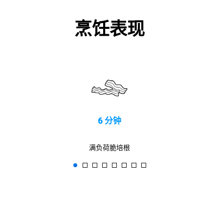
烹饪表现
6 分钟
满负荷脆培根