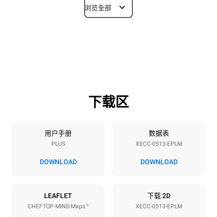
浏览全部
尺寸
宽度
深度
535 mm
872 mm
高度
重量
649 mm
68 kg
下载区
烤盘规格
烤盘数量
烤盘尺寸
5
GN 1/1
用户手册
数据表
PLUS
XECC-0513-EPLM
烤盘间距
67 mm
DOWNLOAD
DOWNLOAD
能源供应
LEAFLET
下载 2D
CHEFTOP MIND.Maps™
XECC-0513-EPLM
电压
功率