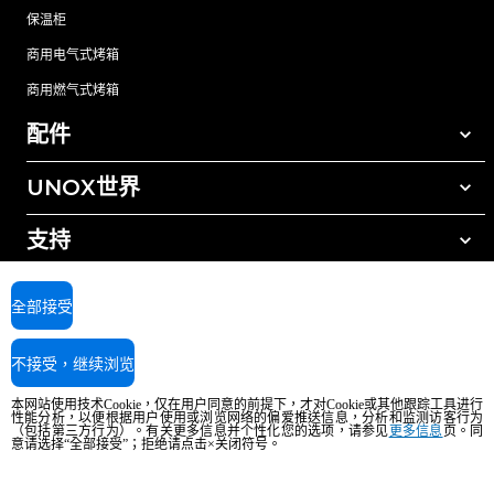
保温柜
商用电气式烤箱
商用燃气式烤箱
配件
UNOX世界
所有配件
自动清洗清洁剂
支持
我们在全球的办事处
手动清洗清洁剂
树脂过滤水处理
UNOX质保
全部接受
反渗透水处理
查找经销商
不接受，继续浏览
查找服务中心
AI Content Disclaimer
Privacy policy
Cookie policy
本网站使用技术Cookie，仅在用户同意的前提下，才对Cookie或其他跟踪工具进行
版权所有2026 UNOX SpA保留所有权利。Reg.Imp.Padova n°04230750285 -
性能分析，以便根据用户使用或浏览网络的偏爱推送信息，分析和监测访客行为
REA Padova 372835 - Cap.Soc.5.000.000€iv - 增值税/税号04230750285 - IT
（包括第三方行为）。有关更多信息并个性化您的选项，请参见
更多信息
页。同
意请选择“全部接受”；拒绝请点击×关闭符号。
WEEE Reg. No. IT08020000000377