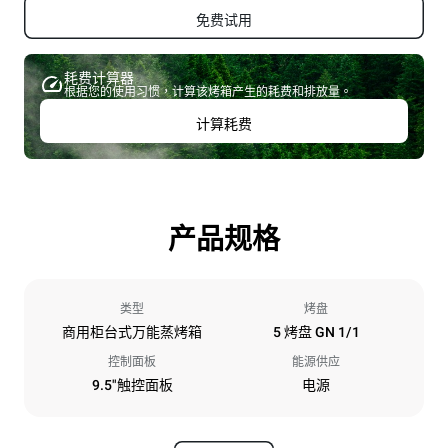
免费试用
耗费计算器
根据您的使用习惯，计算该烤箱产生的耗费和排放量。
计算耗费
产品规格
类型
烤盘
商用柜台式万能蒸烤箱
5 烤盘 GN 1/1
控制面板
能源供应
9.5"触控面板
电源