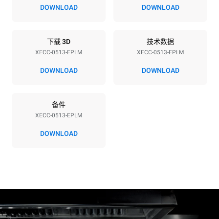
380-415V 3N~ / 220-240V
9,4 kW / 9,4 kW / 9,4 kW
DOWNLOAD
DOWNLOAD
3~ / 220-240V 1N~
频率
插头类型
50 / 60 Hz
X | ✓
下载 3D
技术数据
XECC-0513-EPLM
XECC-0513-EPLM
DOWNLOAD
DOWNLOAD
*
电力能耗（kwh）和co2排放
电力能耗（kWh）
二氧化碳排放
备件
21.6 kWh/天
0 kg CO2/天
该估计仅包括烤箱产生的直
XECC-0513-EPLM
接排放。间接排放取决于其
连接到的电网的能源组合；
DOWNLOAD
通过选择购买由可再生能源
生产的能源，后者可以被消
除。
Greenhouse Gas
Protocol
假设每天使用烤箱(300天/年)：
假设每周使用以下清洗程序(42
周/年)：
6次轻载烤鸡(载量为20%)
1次长时清洗
1次满载烘烤土豆
1次中时清洗
3次满载蒸汽烹饪
180°C空烤箱2小时