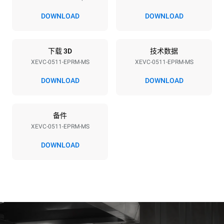
电压
功率
380-415V 3N~ / 220-240V
9,3 kW
DOWNLOAD
DOWNLOAD
3~ / 220-240V 1~
频率
插头类型
50 / 60 Hz
不包括
下载 3D
技术数据
XEVC-0511-EPRM-MS
XEVC-0511-EPRM-MS
DOWNLOAD
DOWNLOAD
*
电力能耗（kwh）和co2排放
电力能耗（kWh）
二氧化碳排放
备件
21.7 kWh/天
0 kg CO2/天
该估计仅包括烤箱产生的直
XEVC-0511-EPRM-MS
接排放。间接排放取决于其
连接到的电网的能源组合；
DOWNLOAD
通过选择购买由可再生能源
生产的能源，后者可以被消
除。
Greenhouse Gas
Protocol
假设每天使用烤箱(300天/年)：
假设每周使用以下清洗程序(42
周/年)：
6次轻载烤鸡(载量为20%)
1次长时清洗
1次满载烘烤土豆
1次中时清洗
3次满载蒸汽烹饪
180°C空烤箱2小时