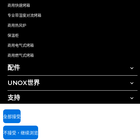
商用快速烤箱
专业带湿度对流烤箱
商用热风炉
保温柜
商用电气式烤箱
商用燃气式烤箱
配件
UNOX世界
所有配件
自动清洗清洁剂
支持
我们在全球的办事处
手动清洗清洁剂
树脂过滤水处理
UNOX质保
全部接受
反渗透水处理
查找经销商
不接受，继续浏览
查找服务中心
AI Content Disclaimer
Privacy policy
Cookie policy