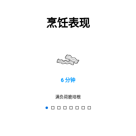
烹饪表现
6 分钟
满负荷脆培根