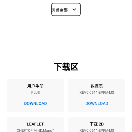
浏览全部
尺寸
宽度
深度
750 mm
783 mm
高度
重量
675 mm
70 kg
下载区
烤盘规格
烤盘数量
烤盘尺寸
5
GN 1/1
用户手册
数据表
PLUS
XEVC-0511-EPRM-MS
烤盘间距
67 mm
DOWNLOAD
DOWNLOAD
能源供应
LEAFLET
下载 2D
CHEFTOP MIND.Maps™
XEVC-0511-EPRM-MS