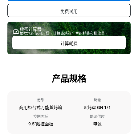
免费试用
耗费计算器
根据您的使用习惯，计算该烤箱产生的耗费和排放量。
计算耗费
产品规格
类型
烤盘
商用柜台式万能蒸烤箱
5 烤盘 GN 1/1
控制面板
能源供应
9.5"触控面板
电源