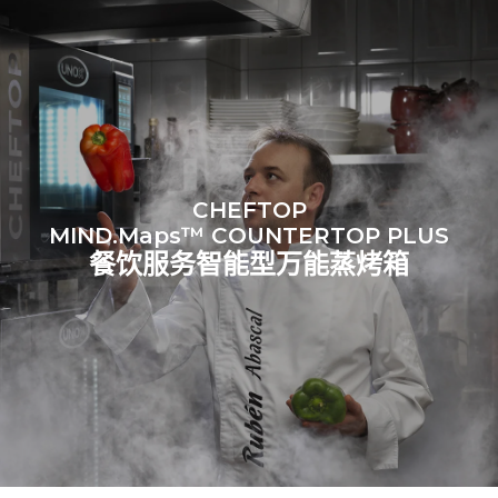
源：
Greenhouse Gas
Protocol
假设每天使用烤箱(300天/年)：
假设每周使用以下清洗程序(42
周/年)：
6次轻载烤鸡(载量为20%)
1次长时清洗
1次满载烘烤土豆
1次中时清洗
3次满载蒸汽烹饪
180°C空烤箱2小时
CHEFTOP
MIND.Maps™ COUNTERTOP PLUS
餐饮服务智能型万能蒸烤箱