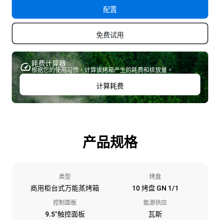
配置
免费试用
耗费计算器
根据您的使用习惯，计算该烤箱产生的耗费和排放量。
计算耗费
产品规格
类型
烤盘
商用柜台式万能蒸烤箱
10 烤盘 GN 1/1
控制面板
能源供应
9.5"触控面板
瓦斯