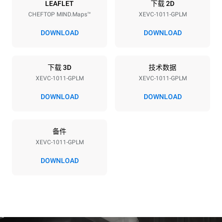
能源供应
LEAFLET
下载 2D
CHEFTOP MIND.Maps™
XEVC-1011-GPLM
电压
功率
220-240V 1N~
1 kW
DOWNLOAD
DOWNLOAD
频率
最大燃气功率
50 / 60 Hz
22 kW
下载 3D
技术数据
插头类型
XEVC-1011-GPLM
XEVC-1011-GPLM
F型插头 | ✓
DOWNLOAD
DOWNLOAD
*
电力能耗（kwh）和co2排放
备件
电力能耗（kWh）
二氧化碳排放
XEVC-1011-GPLM
45.7 kWh/天
8.3 kg CO2/天
该估算仅包括燃气燃烧产生
DOWNLOAD
的直接排放。电力消耗的直
接排放为零，间接排放取决
于所连电网的能源结构，选
择购买可再生能源可以消除
间接排放影响。没有数据可
以用于计算与天然气供应相
关的间接排放量。
二氧化碳数据来