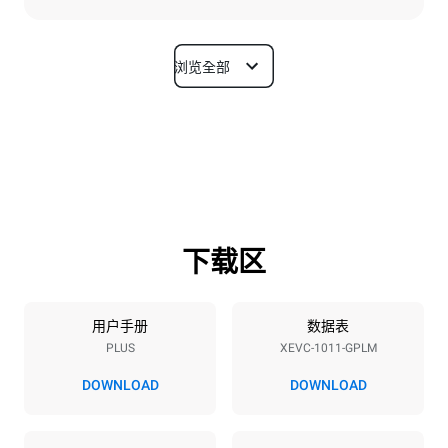
浏览全部
尺寸
宽度
深度
750 mm
783 mm
高度
重量
1010 mm
117 kg
下载区
烤盘规格
烤盘数量
烤盘尺寸
10
GN 1/1
用户手册
数据表
PLUS
XEVC-1011-GPLM
烤盘间距
67 mm
DOWNLOAD
DOWNLOAD