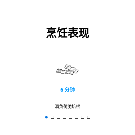
烹饪表现
6 分钟
满负荷脆培根