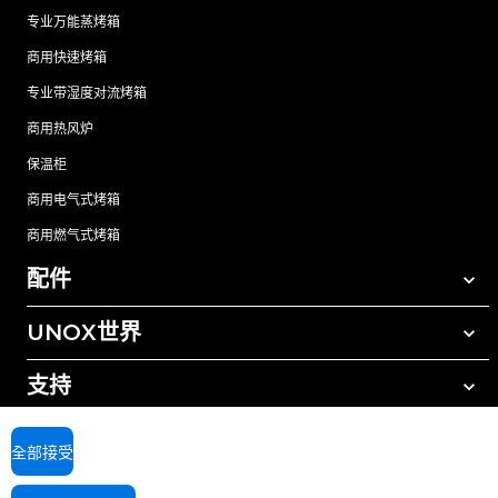
专业万能蒸烤箱
商用快速烤箱
专业带湿度对流烤箱
商用热风炉
保温柜
商用电气式烤箱
商用燃气式烤箱
配件
UNOX世界
所有配件
自动清洗清洁剂
支持
我们在全球的办事处
手动清洗清洁剂
树脂过滤水处理
UNOX质保
全部接受
反渗透水处理
查找经销商