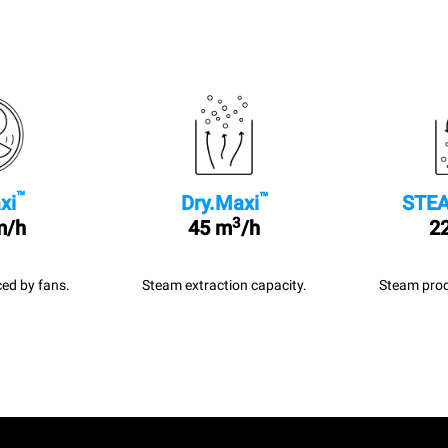
™
™
xi
Dry.Maxi
STEA
3
m/h
45 m
/h
22
ed by fans.
Steam extraction capacity.
Steam prod