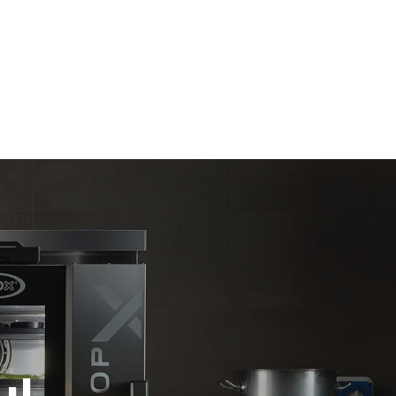
假设每天使用烤箱(300天/年)：
6次轻载烤鸡(载量为20%)
1次满载烘烤土豆
放。间接排
3次满载蒸汽烹饪
组合；通过
180°C空烤箱2小时
源，后者可