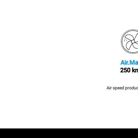
Air.Ma
250 k
Air speed produc