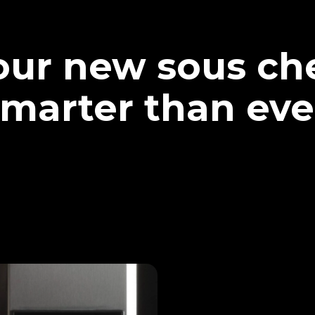
our new sous che
marter than eve