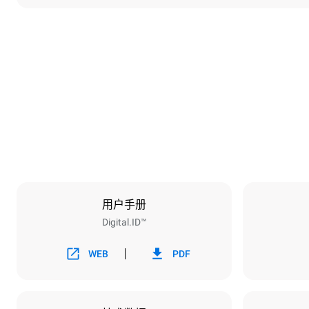
尺寸
宽度
750 mm
重量
114 kg
烤盘规格
烤盘数量
6
用户手册
Digital.ID™
能源供应
电压
380-415V 3N
WEB
PDF
1~
插头类型
不包括