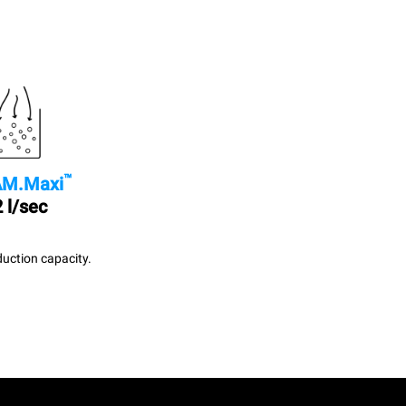
™
M.Maxi
 l/sec
uction capacity.