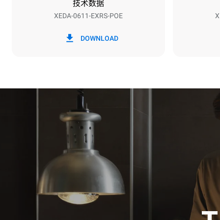
技术数据
XEDA-0611-EXRS-POE
X
*
电力能耗（kwh）和co2排放
电力能耗（kW
DOWNLOAD
27.4 kWh/天
假设每周使用以
1次长时清
1次中时清