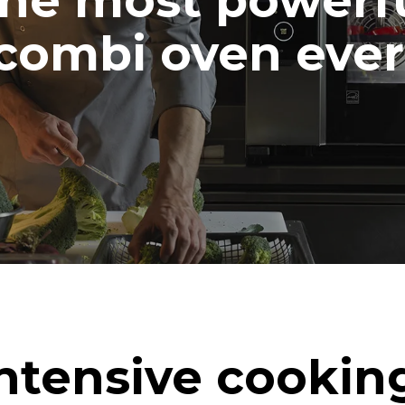
he most powerf
combi oven ever
ntensive cookin