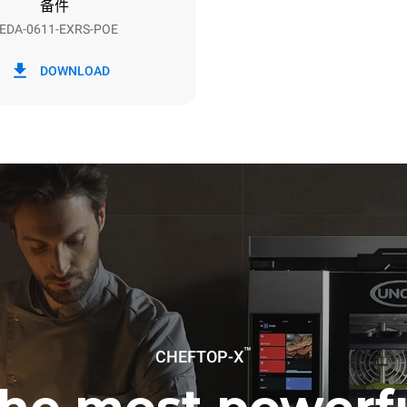
备件
EDA-0611-EXRS-POE
h）
二氧化碳排放
DOWNLOAD
0 kg CO2/天
该估计仅包括烤箱产生的直接排
放取决于其连接到的电网的能源
选择购买由可再生能源生产的能
以被消除。
下清洗程序(42 周/年)：
洗
洗
™
CHEFTOP-X