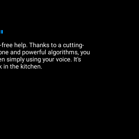
"
free help. Thanks to a cutting-
one and powerful algorithms, you
n simply using your voice. It's
 in the kitchen.