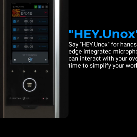
"HEY.Unox
Say "HEY.Unox" for hands-
edge integrated microph
can interact with your ove
time to simplify your work