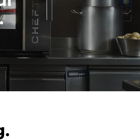
ul
.
g.