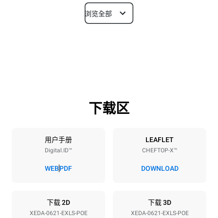
浏览全部
尺寸
宽度
深度
860 mm
1180 mm
高度
重量
849 mm
150 kg
下载区
烤盘规格
烤盘数量
烤盘尺寸
6
GN 2/1
用户手册
LEAFLET
Digital.ID™
CHEFTOP-X™
烤盘间距
77 mm
WEB
PDF
DOWNLOAD
能源供应
下载 2D
下载 3D
XEDA-0621-EXLS-POE
XEDA-0621-EXLS-POE
电压
功率