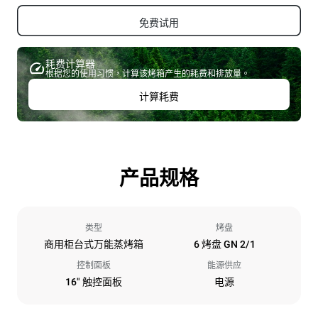
免费试用
耗费计算器
根据您的使用习惯，计算该烤箱产生的耗费和排放量。
计算耗费
产品规格
类型
烤盘
商用柜台式万能蒸烤箱
6 烤盘 GN 2/1
控制面板
能源供应
16" 触控面板
电源