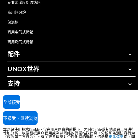
专业带湿度对流烤箱
商用热风炉
保温柜
商用电气式烤箱
商用燃气式烤箱
配件
UNOX世界
所有配件
自动清洗清洁剂
支持
我们在全球的办事处
手动清洗清洁剂
树脂过滤水处理
UNOX质保
全部接受
反渗透水处理
查找经销商
不接受，继续浏览
查找服务中心
AI Content Disclaimer
Privacy policy
Cookie policy
本网站使用技术Cookie，仅在用户同意的前提下，才对Cookie或其他跟踪工具进行
版权所有2026 UNOX SpA保留所有权利。Reg.Imp.Padova n°04230750285 -
性能分析，以便根据用户使用或浏览网络的偏爱推送信息，分析和监测访客行为
（包括第三方行为）。有关更多信息并个性化您的选项，请参见
更多信息
页。同
REA Padova 372835 - Cap.Soc.5.000.000€iv - 增值税/税号04230750285 - IT