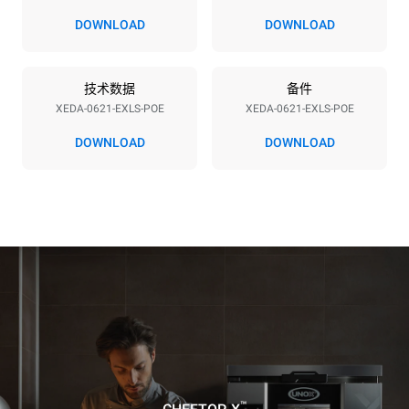
380-415V 3N~ / 220-240V
23,1 kW
DOWNLOAD
DOWNLOAD
3~
频率
插头类型
50 / 60 Hz
不包括
技术数据
备件
XEDA-0621-EXLS-POE
XEDA-0621-EXLS-POE
DOWNLOAD
DOWNLOAD
*
电力能耗（kwh）和co2排放
电力能耗（kWh）
二氧化碳排放
91 kWh/天
0 kg CO2/天
该估计仅包括烤箱产生的直
接排放。间接排放取决于其
连接到的电网的能源组合；
通过选择购买由可再生能源
生产的能源，后者可以被消
除。
Greenhouse Gas
Protocol
假设每天使用烤箱(365天/年)：
假设每周使用以下清洗程序(52
周/年)：
6次满载烤鸡
7次长时清洗
6 次满载蒸汽烹饪
™