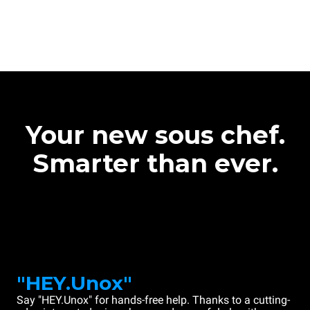
Your new sous chef.
Smarter than ever.
"HEY.Unox"
Say "HEY.Unox" for hands-free help. Thanks to a cutting-