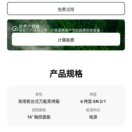
免费试用
耗费计算器
根据您的使用习惯，计算该烤箱产生的耗费和排放量。
计算耗费
产品规格
类型
烤盘
商用柜台式万能蒸烤箱
6 烤盘 GN 2/1
控制面板
能源供应
16" 触控面板
电源