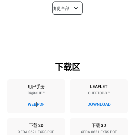
浏览全部
尺寸
宽度
深度
860 mm
1180 mm
高度
重量
849 mm
150 kg
下载区
烤盘规格
烤盘数量
烤盘尺寸
6
GN 2/1
用户手册
LEAFLET
Digital.ID™
CHEFTOP-X™
烤盘间距
77 mm
WEB
PDF
DOWNLOAD
能源供应
下载 2D
下载 3D
XEDA-0621-EXRS-POE
XEDA-0621-EXRS-POE
电压
功率