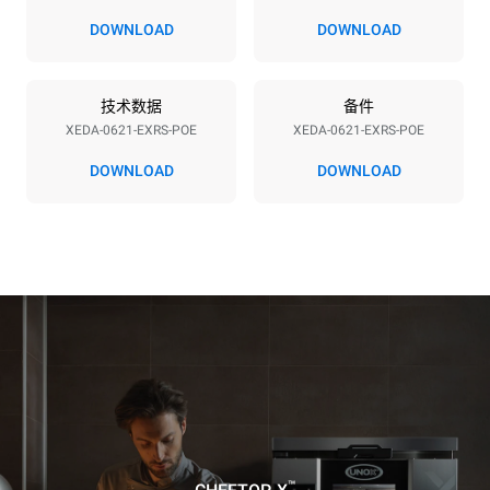
380-415V 3N~ / 220-240V
23,1 kW
DOWNLOAD
DOWNLOAD
3~
频率
插头类型
50 / 60 Hz
不包括
技术数据
备件
XEDA-0621-EXRS-POE
XEDA-0621-EXRS-POE
DOWNLOAD
DOWNLOAD
*
电力能耗（kwh）和co2排放
电力能耗（kWh）
二氧化碳排放
91 kWh/天
0 kg CO2/天
该估计仅包括烤箱产生的直
接排放。间接排放取决于其
连接到的电网的能源组合；
通过选择购买由可再生能源
生产的能源，后者可以被消
除。
Greenhouse Gas
Protocol
假设每天使用烤箱(365天/年)：
假设每周使用以下清洗程序(52
周/年)：
6次满载烤鸡
7次长时清洗
6 次满载蒸汽烹饪
™