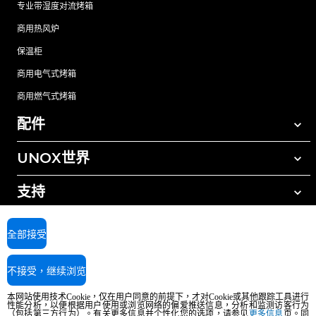
专业带湿度对流烤箱
商用热风炉
保温柜
商用电气式烤箱
商用燃气式烤箱
配件
UNOX世界
所有配件
自动清洗清洁剂
支持
我们在全球的办事处
手动清洗清洁剂
树脂过滤水处理
UNOX质保
全部接受
反渗透水处理
查找经销商
不接受，继续浏览
查找服务中心
AI Content Disclaimer
Privacy policy
Cookie policy
本网站使用技术Cookie，仅在用户同意的前提下，才对Cookie或其他跟踪工具进行
版权所有2026 UNOX SpA保留所有权利。Reg.Imp.Padova n°04230750285 -
性能分析，以便根据用户使用或浏览网络的偏爱推送信息，分析和监测访客行为
（包括第三方行为）。有关更多信息并个性化您的选项，请参见
更多信息
页。同
REA Padova 372835 - Cap.Soc.5.000.000€iv - 增值税/税号04230750285 - IT