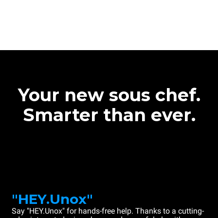
Your new sous chef.
Smarter than ever.
"HEY.Unox"
Say "HEY.Unox" for hands-free help. Thanks to a cutting-