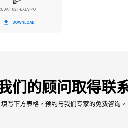
备件
XEDA-1021-EXLS-PO
h）
二氧化碳排放
DOWNLOAD
/天
0 kg CO2/天
该估计仅包括烤箱产生的直接排
放取决于其连接到的电网的能源
选择购买由可再生能源生产的能
以被消除。
我们的顾问取得联
填写下方表格，预约与我们专家的免费咨询。