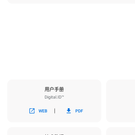
尺寸
宽度
860 mm
重量
207 kg
烤盘规格
烤盘数量
10
用户手册
Digital.ID™
能源供应
电压
380-415V 3
WEB
PDF
插头类型
不包括