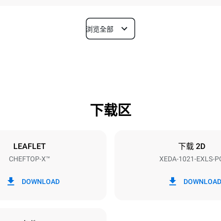
浏览全部
深度
1180 mm
下载区
烤盘尺寸
GN 2/1
LEAFLET
下载 2D
CHEFTOP-X™
XEDA-1021-EXLS-P
功率
N~ / 220-240V 3~
35,8 kW
DOWNLOAD
DOWNLOA