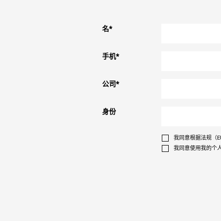
名
*
手机
*
公司
*
身份
我同意根据法规（EU
我同意使用我的个人