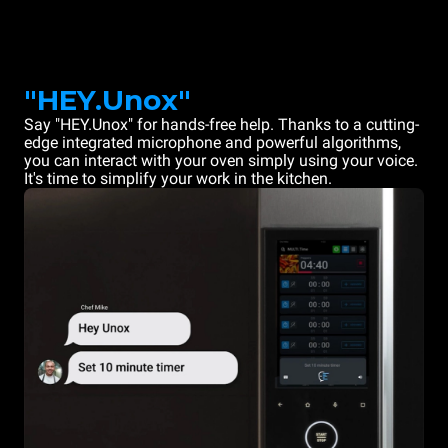
"HEY.Unox"
Say "HEY.Unox" for hands-free help. Thanks to a cutting-
edge integrated microphone and powerful algorithms,
you can interact with your oven simply using your voice.
It's time to simplify your work in the kitchen.