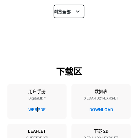
浏览全部
尺寸
宽度
深度
860 mm
1180 mm
高度
重量
1219 mm
207 kg
下载区
烤盘规格
烤盘数量
烤盘尺寸
10
GN 2/1
用户手册
数据表
Digital.ID™
XEDA-1021-EXRS-ET
烤盘间距
83 mm
WEB
PDF
DOWNLOAD
能源供应
LEAFLET
下载 2D