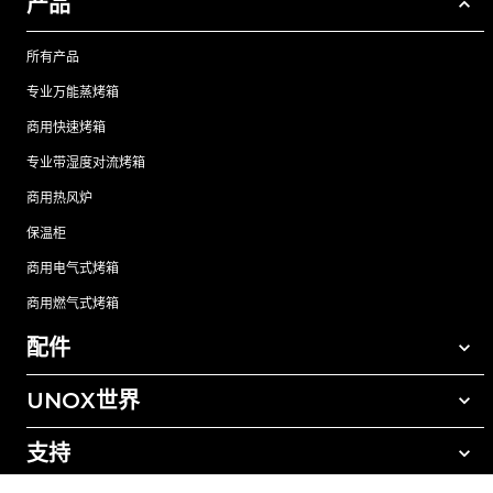
产品
所有产品
专业万能蒸烤箱
商用快速烤箱
专业带湿度对流烤箱
商用热风炉
保温柜
商用电气式烤箱
商用燃气式烤箱
配件
UNOX世界
所有配件
自动清洗清洁剂
支持
我们在全球的办事处
手动清洗清洁剂