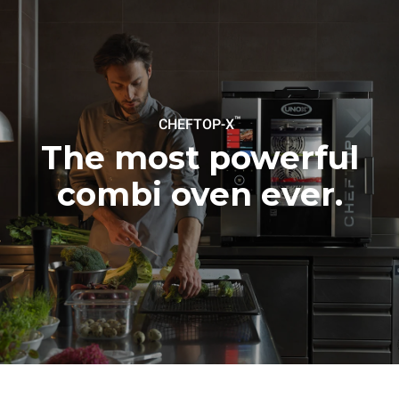
™
CHEFTOP-X
The most powerful
combi oven ever.