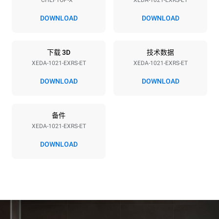
CHEFTOP-X™
XEDA-1021-EXRS-ET
电压
功率
380-415V 3N~ / 220-240V
35,8 kW
DOWNLOAD
DOWNLOAD
3~
频率
插头类型
50 / 60 Hz
不包括
下载 3D
技术数据
XEDA-1021-EXRS-ET
XEDA-1021-EXRS-ET
DOWNLOAD
DOWNLOAD
*
电力能耗（kwh）和co2排放
电力能耗（kWh）
二氧化碳排放
备件
141.2 kWh/天
0 kg CO2/天
该估计仅包括烤箱产生的直
XEDA-1021-EXRS-ET
接排放。间接排放取决于其
连接到的电网的能源组合；
DOWNLOAD
通过选择购买由可再生能源
生产的能源，后者可以被消
除。
Greenhouse Gas
Protocol
假设每天使用烤箱(365天/年)：
假设每周使用以下清洗程序(52
周/年)：
6次满载烤鸡
7次长时清洗
6 次满载蒸汽烹饪