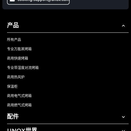
产品
所有产品
专业万能蒸烤箱
商用快速烤箱
专业带湿度对流烤箱
商用热风炉
保温柜
商用电气式烤箱
商用燃气式烤箱
配件
UNOX世界
所有配件