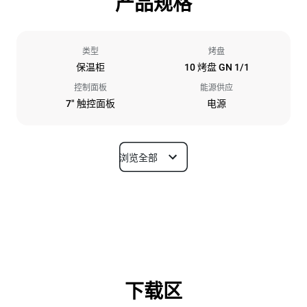
产品规格
类型
烤盘
保温柜
10 烤盘 GN 1/1
控制面板
能源供应
7" 触控面板
电源
浏览全部
尺寸
宽度
深度
750 mm
628 mm
高度
重量
915 mm
82 kg
下载区
烤盘规格