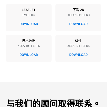
烤盘数量
烤盘尺寸
10
GN 1/1
LEAFLET
下载 2D
EVEREO®
XEEA-1011-EPRS
烤盘间距
67 mm
DOWNLOAD
DOWNLOAD
能源供应
技术数据
备件
XEEA-1011-EPRS
XEEA-1011-EPRS
电压
功率
220-240V 1~
2,9 kW
DOWNLOAD
DOWNLOAD
频率
插头类型
50 / 60 Hz
F型插头 | ✓
与我们的顾问取得联系。