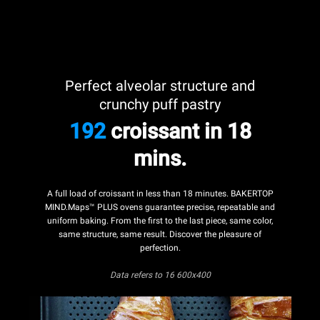
Perfect alveolar structure and
crunchy puff pastry
192
croissant in 18
mins.
A full load of croissant in less than 18 minutes. BAKERTOP
MIND.Maps™ PLUS ovens guarantee precise, repeatable and
uniform baking. From the first to the last piece, same color,
same structure, same result. Discover the pleasure of
perfection.
Data refers
to 16 600x400