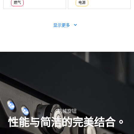
燃气
电源
显示更多
XV4093
可加湿的热风炉
CHEFLUX™
BIG
烤盘数量
电源
XV813G
XV1093
三相电源
电压仅限 380-415V 3N~
可加湿的热风炉
可加湿的热风炉
CHEFLUX™
CHEFLUX™
COUNTERTOP
BIG
XV4093
烤盘数量
烤盘数量
可加湿的热风炉
CHEFLUX™
BIG
燃气
电源
烤盘数量
电源
机械旋钮
三相电源
电压仅限 380-415V 3N~
性能与简洁的完美结合。