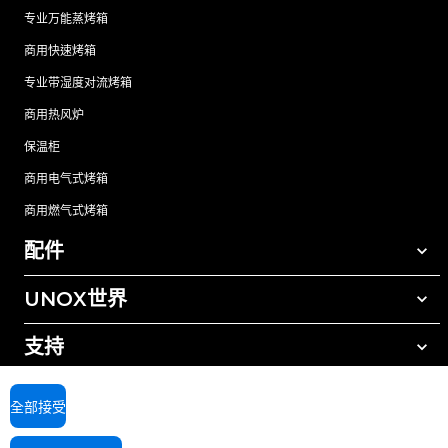
专业万能蒸烤箱
商用快速烤箱
专业带湿度对流烤箱
商用热风炉
保温柜
商用电气式烤箱
商用燃气式烤箱
配件
UNOX世界
所有配件
自动清洗清洁剂
支持
我们在全球的办事处
手动清洗清洁剂
树脂过滤水处理
UNOX质保
全部接受
反渗透水处理
查找经销商