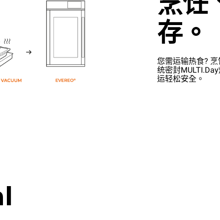
烹饪
存。
您需运输热食? 烹
统密封MULTI.
运轻松安全。
l