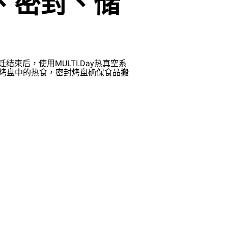
、密封、储
饪结束后，使用MULTI.Day热真空系
Day烤盘中的热食，密封烤盘确保食品搬