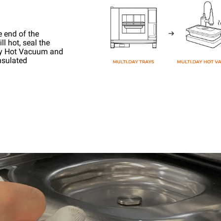
e end of the
l hot, seal the
ay Hot Vacuum and
nsulated