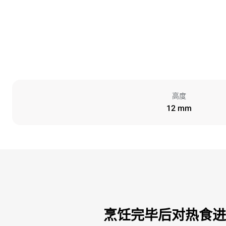
高度
12 mm
烹饪完毕后对热食进