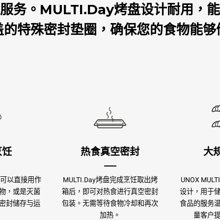
服务。MULTI.Day烤盘设计耐用，
盖的特殊密封垫圈，确保您的食物能够
烹饪
热食真空密封
大
盘 可以直接用作
MULTI.Day烤盘完成烹饪取出烤
UNOX MUL
物，或是灭菌
箱后，即可对热食进行真空密封
设计，用于
密封储存与运
包装。无需等待食物冷却和再次
食品的服务
加热。
量客户