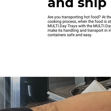
and ship
Are you transporting hot food? At th
cooking process, when the food is stil
MULTI.Day Trays with the MULTI.D
make its handling and transport in i
containers safe and easy.