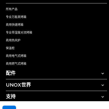
所有产品
专业万能蒸烤箱
商用快速烤箱
专业带湿度对流烤箱
商用热风炉
保温柜
商用电气式烤箱
商用燃气式烤箱
配件
UNOX世界
所有配件
自动清洗清洁剂
支持
我们在全球的办事处
手动清洗清洁剂
树脂过滤水处理
UNOX质保