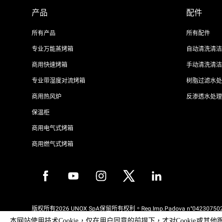
产品
配件
所有产品
所有配件
专业万能蒸烤箱
自动清洗清洁
商用快速烤箱
手动清洗清洁
专业带湿度对流烤箱
树脂过滤水处
商用热风炉
反渗透水处理
保温柜
商用电气式烤箱
商用燃气式烤箱
版权所有2026 UNOX SpA保留所有权利。Reg.Imp.Padova n°042307502
REA Padova 372835 - Cap.Soc.5.000.000€iv - 增值税/税号04230750285
本网站使用技术Cookie，仅在用户同意的前提下，才对Cooki
WEEE Reg. No. IT08020000000377