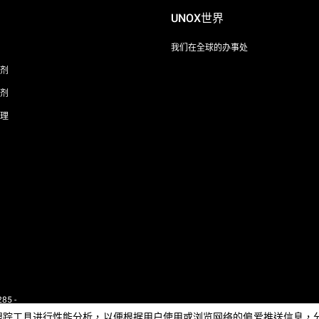
UNOX世界
我们在全球的办事处
剂
剂
理
85 -
 - IT
e或其他跟踪工具进行性能分析，以便根据用户使用或浏览网络的偏爱推送信