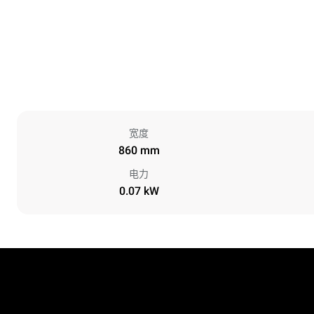
宽度
860 mm
电力
0.07 kW