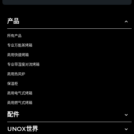
产品
所有产品
专业万能蒸烤箱
商用快速烤箱
专业带湿度对流烤箱
商用热风炉
保温柜
商用电气式烤箱
商用燃气式烤箱
配件
UNOX世界
所有配件