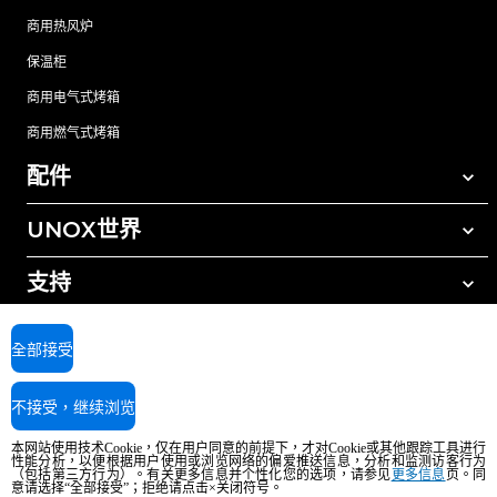
商用热风炉
保温柜
商用电气式烤箱
商用燃气式烤箱
配件
UNOX世界
所有配件
自动清洗清洁剂
支持
我们在全球的办事处
手动清洗清洁剂
树脂过滤水处理
UNOX质保
全部接受
反渗透水处理
查找经销商
不接受，继续浏览
查找服务中心
AI Content Disclaimer
Privacy policy
Cookie policy
本网站使用技术Cookie，仅在用户同意的前提下，才对Cookie或其他跟踪工具进行
版权所有2026 UNOX SpA保留所有权利。Reg.Imp.Padova n°04230750285 -
性能分析，以便根据用户使用或浏览网络的偏爱推送信息，分析和监测访客行为
（包括第三方行为）。有关更多信息并个性化您的选项，请参见
更多信息
页。同
REA Padova 372835 - Cap.Soc.5.000.000€iv - 增值税/税号04230750285 - IT
意请选择“全部接受”；拒绝请点击×关闭符号。
WEEE Reg. No. IT08020000000377