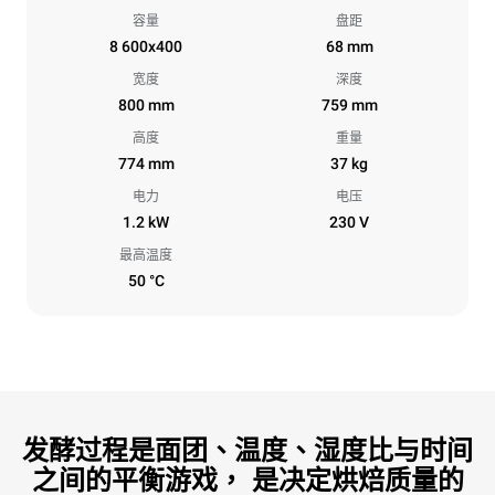
容量
盘距
8 600x400
68 mm
宽度
深度
800 mm
759 mm
高度
重量
774 mm
37 kg
电力
电压
1.2 kW
230 V
最高温度
50 °C
发酵过程是面团、温度、湿度比与时间
之间的平衡游戏， 是决定烘焙质量的