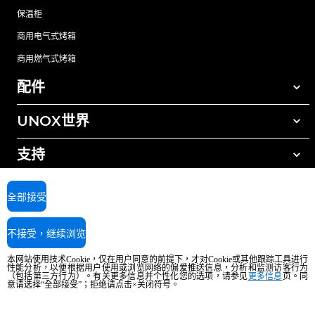
保温柜
商用电气式烤箱
商用燃气式烤箱
配件
UNOX世界
所有配件
自动清洗清洁剂
支持
我们在全球的办事处
手动清洗清洁剂
树脂过滤水处理
UNOX质保
全部接受
反渗透水处理
查找经销商
不接受，继续浏览
查找服务中心
AI Content Disclaimer
Privacy policy
Cookie policy
本网站使用技术Cookie，仅在用户同意的前提下，才对Cookie或其他跟踪工具进行
版权所有2026 UNOX SpA保留所有权利。Reg.Imp.Padova n°04230750285 -
性能分析，以便根据用户使用或浏览网络的偏爱推送信息，分析和监测访客行为
REA Padova 372835 - Cap.Soc.5.000.000€iv - 增值税/税号04230750285 - IT
（包括第三方行为）。有关更多信息并个性化您的选项，请参见
更多信息
页。同
意请选择“全部接受”；拒绝请点击×关闭符号。
WEEE Reg. No. IT08020000000377