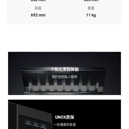
高度
重量
692 mm
11 kg
个性化烹饪体验
预约您的私人厨师
UNOX质保
一份满意的承诺