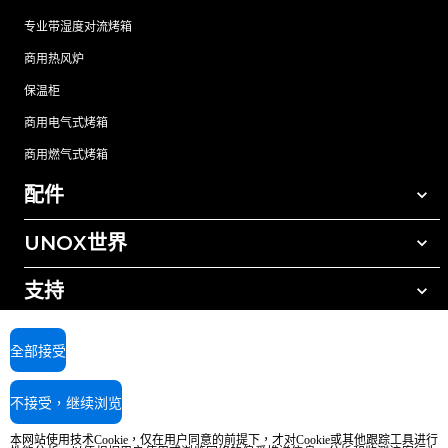
专业带湿度对流烤箱
商用热风炉
保温柜
商用电气式烤箱
商用燃气式烤箱
配件
UNOX世界
所有配件
自动清洗清洁剂
支持
我们在全球的办事处
手动清洗清洁剂
树脂过滤水处理
UNOX质保
全部接受
反渗透水处理
查找经销商
不接受，继续浏览
查找服务中心
AI Content Disclaimer
Privacy policy
Cookie policy
本网站使用技术Cookie，仅在用户同意的前提下，才对Cookie或其他跟踪工具进行