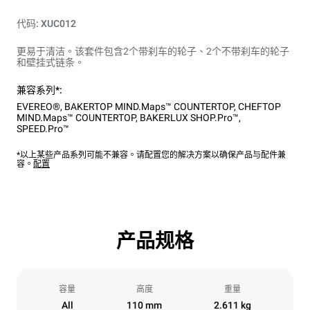
代码: XUC012
更易于清洁。该套件包含2个带刹车的轮子、2个不带刹车的轮子
和壁挂式链条。
兼容系列*:
EVEREO®
,
BAKERTOP MIND.Maps™ COUNTERTOP
,
CHEFTOP
MIND.Maps™ COUNTERTOP
,
BAKERLUX SHOP.Pro™
,
SPEED.Pro™
*以上某些产品系列可能不兼容。请配置您的解决方案以确保产品与配件兼
容。
配置
产品规格
容量
高度
重量
All
110 mm
2.611 kg