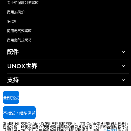
专业带湿度对流烤箱
商用热风炉
保温柜
商用电气式烤箱
商用燃气式烤箱
配件
UNOX世界
所有配件
自动清洗清洁剂
支持
我们在全球的办事处
手动清洗清洁剂
树脂过滤水处理
UNOX质保
全部接受
反渗透水处理
查找经销商
不接受，继续浏览
查找服务中心
AI Content Disclaimer
Privacy policy
Cookie policy
本网站使用技术Cookie，仅在用户同意的前提下，才对Cookie或其他跟踪工具进行
版权所有2026 UNOX SpA保留所有权利。Reg.Imp.Padova n°04230750285 -
性能分析，以便根据用户使用或浏览网络的偏爱推送信息，分析和监测访客行为
REA Padova 372835 - Cap.Soc.5.000.000€iv - 增值税/税号04230750285 - IT
（包括第三方行为）。有关更多信息并个性化您的选项，请参见
更多信息
页。同