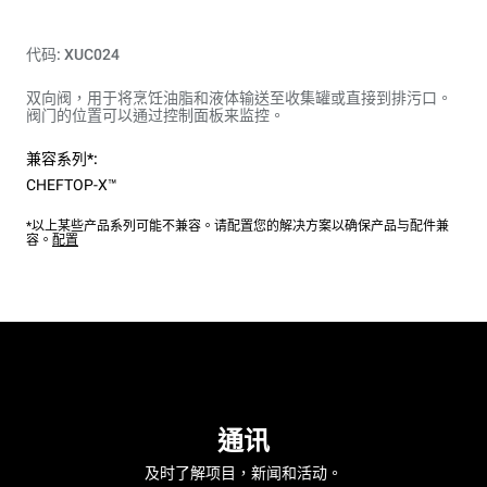
代码: XUC024
双向阀，用于将烹饪油脂和液体输送至收集罐或直接到排污口。
阀门的位置可以通过控制面板来监控。
兼容系列*:
CHEFTOP-X™
*以上某些产品系列可能不兼容。请配置您的解决方案以确保产品与配件兼
容。
配置
通讯
及时了解项目，新闻和活动。