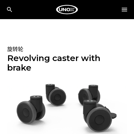
旋转轮
Revolving caster with
brake