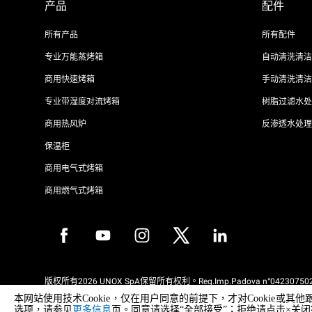
产品
配件
所有产品
所有配件
专业万能蒸烤箱
自动清洗清洁
商用快速烤箱
手动清洗清洁
专业带湿度对流烤箱
树脂过滤水处
商用热风炉
反渗透水处理
保温柜
商用电气式烤箱
商用燃气式烤箱
版权所有2026 UNOX SpA保留所有权利。Reg.Imp.Padova n°042307502
REA Padova 372835 - Cap.Soc.5.000.000€iv - 增值税/税号04230750285
本网站使用技术Cookie，仅在用户同意的前提下，才对Cooki
WEEE Reg. No. IT08020000000377
选项，请参见
更多信息
页。同意请选择“全部接受”；拒绝请点击×关