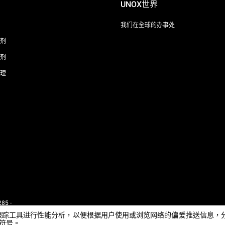
UNOX世界
我们在全球的办事处
剂
剂
理
85 -
 - IT
e或其他跟踪工具进行性能分析，以便根据用户使用或浏览网络的偏爱推送信
闭符号。