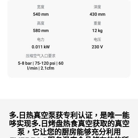
宽度
深度
540 mm
430 mm
高度
重量
580 mm
12 kg
电力
电压
0.011 kW
230 V
压缩空气入口要求
5-8 bar | 75-120 psi | 60
l/min | 2.1cfm
多.日热真空泵获专利认证，是唯一能
哆实现多.日烤盘热食真空获取的真空
泵，它让您的厨房能够充分利用