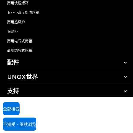
商用快速烤箱
专业带湿度对流烤箱
商用热风炉
保温柜
商用电气式烤箱
商用燃气式烤箱
配件
UNOX世界
所有配件
自动清洗清洁剂
支持
我们在全球的办事处
手动清洗清洁剂
树脂过滤水处理
UNOX质保
全部接受
反渗透水处理
查找经销商
不接受，继续浏览
查找服务中心
AI Content Disclaimer
Privacy policy
Cookie policy