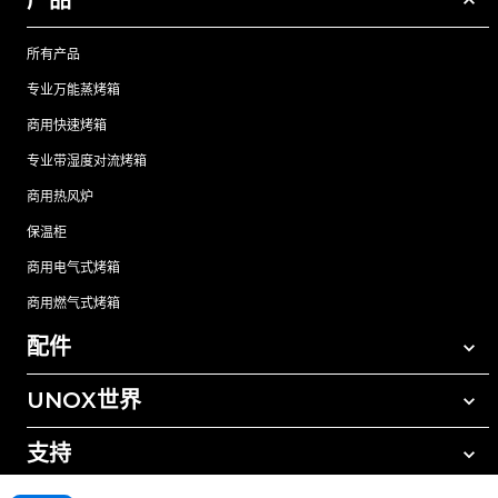
产品
所有产品
专业万能蒸烤箱
商用快速烤箱
专业带湿度对流烤箱
商用热风炉
保温柜
商用电气式烤箱
商用燃气式烤箱
配件
UNOX世界
所有配件
自动清洗清洁剂
支持
我们在全球的办事处
手动清洗清洁剂