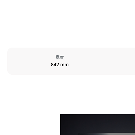
宽度
842 mm