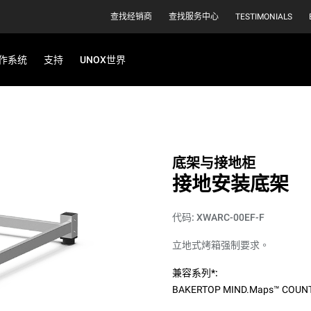
查找经销商
查找服务中心
TESTIMONIALS
作系统
支持
UNOX世界
底架与接地柜
接地安装底架
代码: XWARC-00EF-F
立地式烤箱强制要求。
兼容系列*:
BAKERTOP MIND.Maps™ COUN