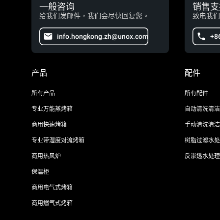
一般咨询
销售支
给我们发邮件，我们会尽快回复您。
致电我们
info.hongkong.zh@unox.com
+8
产品
配件
所有产品
所有配件
专业万能蒸烤箱
自动清洗清洁
商用快速烤箱
手动清洗清洁
专业带湿度对流烤箱
树脂过滤水处
商用热风炉
反渗透水处理
保温柜
商用电气式烤箱
商用燃气式烤箱