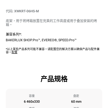
代码: XWKRT-06HS-M
底架，用于将烤箱放置在完美的工作高度或用于叠加安装的烤
箱。
兼容系列*:
BAKERLUX SHOP.Pro™
,
EVEREO®
,
SPEED.Pro™
*以上某些产品系列可能不兼容。请配置您的解决方案以确保产品与配件兼
容。
配置
产品规格
容量
盘距
6 460x330
60 mm