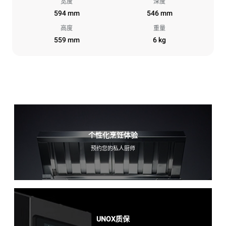
宽度
深度
594 mm
546 mm
高度
重量
559 mm
6 kg
个性化烹饪体验
预约您的私人厨师
UNOX质保