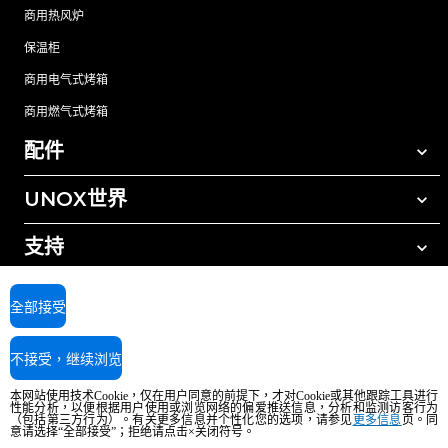
商用热风炉
保温柜
商用电气式烤箱
商用燃气式烤箱
配件
UNOX世界
所有配件
自动清洗清洁剂
支持
我们在全球的办事处
手动清洗清洁剂
树脂过滤水处理
UNOX质保
全部接受
反渗透水处理
查找经销商
不接受，继续浏览
查找服务中心
AI Content Disclaimer
Privacy policy
Cookie policy
本网站使用技术Cookie，仅在用户同意的前提下，才对Cookie或其他跟踪工具进行
版权所有2026 UNOX SpA保留所有权利。Reg.Imp.Padova n°04230750285 -
性能分析，以便根据用户使用或浏览网络的偏爱推送信息，分析和监测访客行为
（包括第三方行为）。有关更多信息并个性化您的选项，请参见
更多信息
页。同
REA Padova 372835 - Cap.Soc.5.000.000€iv - 增值税/税号04230750285 - IT
意请选择“全部接受”；拒绝请点击×关闭符号。
WEEE Reg. No. IT08020000000377