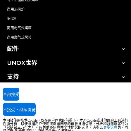
商用热风炉
保温柜
商用电气式烤箱
商用燃气式烤箱
配件
UNOX世界
所有配件
自动清洗清洁剂
支持
我们在全球的办事处
手动清洗清洁剂
树脂过滤水处理
UNOX质保
全部接受
反渗透水处理
查找经销商
不接受，继续浏览
查找服务中心
AI Content Disclaimer
Privacy policy
Cookie policy
本网站使用技术Cookie，仅在用户同意的前提下，才对Cookie或其他跟踪工具进行
版权所有2026 UNOX SpA保留所有权利。Reg.Imp.Padova n°04230750285 -
性能分析，以便根据用户使用或浏览网络的偏爱推送信息，分析和监测访客行为
（包括第三方行为）。有关更多信息并个性化您的选项，请参见
REA Padova 372835 - Cap.Soc.5.000.000€iv - 增值税/税号04230750285 - IT
更多信息
页。同