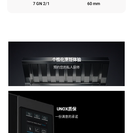
7 GN 2/1
60 mm
个性化烹饪体验
预约您的私人厨师
UNOX质保
一份满意的承诺