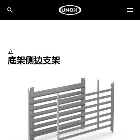
立
底架侧边支架