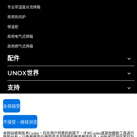
专业带湿度对流烤箱
商用热风炉
保温柜
商用电气式烤箱
商用燃气式烤箱
配件
UNOX世界
所有配件
自动清洗清洁剂
支持
我们在全球的办事处
手动清洗清洁剂
树脂过滤水处理
UNOX质保
全部接受
反渗透水处理
查找经销商
不接受，继续浏览
查找服务中心
AI Content Disclaimer
Privacy policy
Cookie policy
本网站使用技术Cookie，仅在用户同意的前提下，才对Cookie或其他跟踪工具进行
版权所有2026 UNOX SpA保留所有权利。Reg.Imp.Padova n°04230750285 -