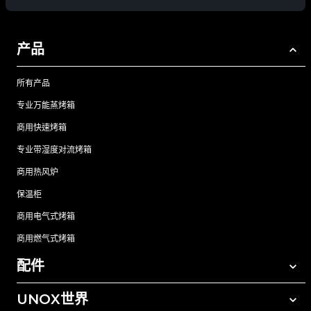
产品
所有产品
专业万能蒸烤箱
商用快速烤箱
专业带湿度对流烤箱
商用热风炉
保温柜
商用电气式烤箱
商用燃气式烤箱
配件
UNOX世界
所有配件