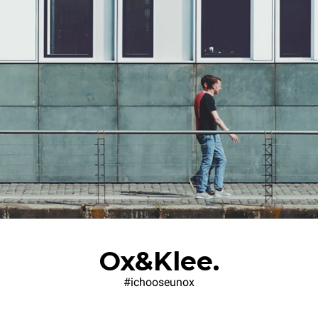
Ox&Klee.
#ichooseunox