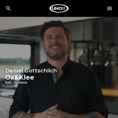
Daniel Gottschlich
Ox&Klee
Köln, Germania