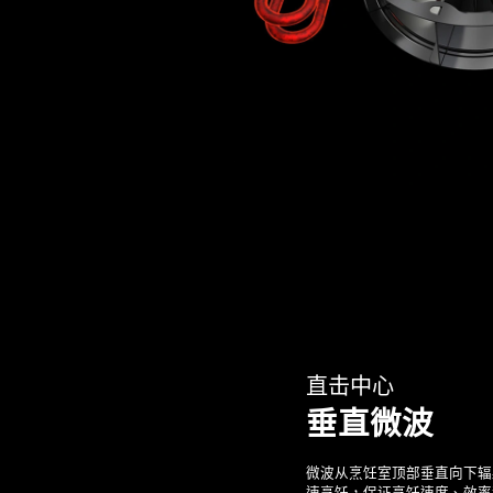
直击中心
垂直微波
微波从烹饪室顶部垂直向下辐射至S
速烹饪
，保证烹饪速度、效率