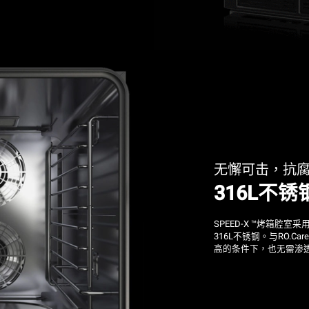
无懈可击，抗
316L不
SPEED-X ™烤箱腔
316L不锈钢。与RO.
高的条件下，也无需渗