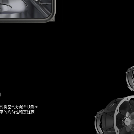
扇
式将空气分配至顶部至
平的均匀性和烹饪速